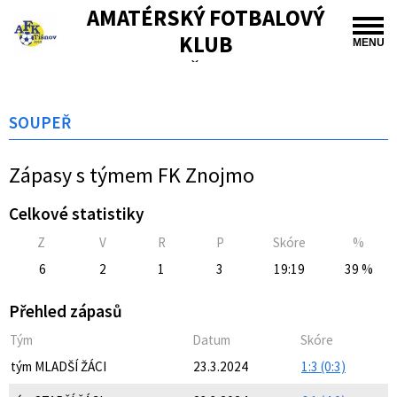
AMATÉRSKÝ FOTBALOVÝ
KLUB
MENU
TIŠNOV
SOUPEŘ
Zápasy s týmem FK Znojmo
Celkové statistiky
Z
V
R
P
Skóre
%
6
2
1
3
19:19
39 %
Přehled zápasů
Tým
Datum
Skóre
tým MLADŠÍ ŽÁCI
23.3.2024
1:3 (0:3)