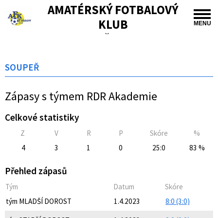
AMATÉRSKÝ FOTBALOVÝ
KLUB
MENU
TIŠNOV
SOUPEŘ
Zápasy s týmem RDR Akademie
Celkové statistiky
Z
V
R
P
Skóre
%
4
3
1
0
25:0
83 %
Přehled zápasů
Tým
Datum
Skóre
tým MLADŠÍ DOROST
1.4.2023
8:0 (3:0)