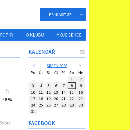
PŘIHLÁSIT SE
FOTKY
O KLUBU
MOJE SEKCE
KALENDÁŘ
SRPEN 2026
Po
Út
St
Čt
Pá
So
Ne
1
2
3
4
5
6
7
8
9
%
10
11
12
13
14
15
16
17
18
19
20
21
22
23
38 %
24
25
26
27
28
29
30
31
FACEBOOK
Skóre