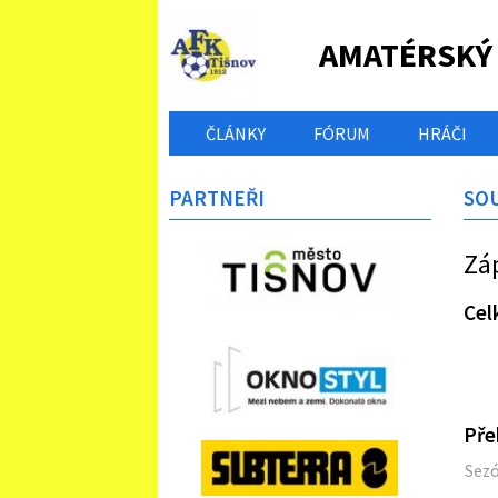
AMATÉRSKÝ
ČLÁNKY
FÓRUM
HRÁČI
PARTNEŘI
SO
Zá
Cel
Pře
Sez