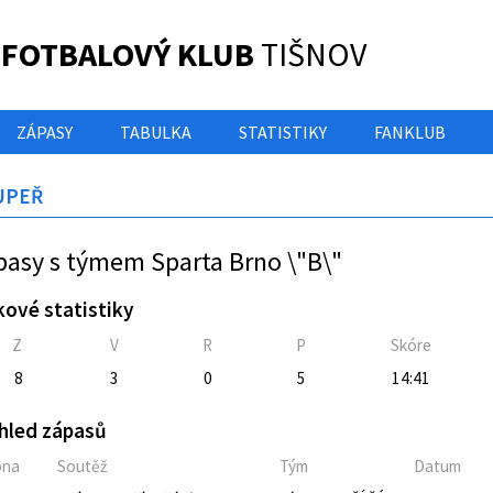
 FOTBALOVÝ KLUB
TIŠNOV
ZÁPASY
TABULKA
STATISTIKY
FANKLUB
UPEŘ
pasy s týmem Sparta Brno \"B\"
kové statistiky
Z
V
R
P
Skóre
8
3
0
5
14:41
hled zápasů
óna
Soutěž
Tým
Datum