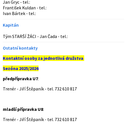
Jan Gryc - tel.:
František Kuldan - tel.:
Ivan Bártek - tel.:
Kapitán
Tým STARŠÍ ŽÁCI - Jan Čada - tel.:
Ostatní kontakty
Kontaktní osoby za jednotlivá družstva
Sezóna 2025/2026
předpřípravka U7
:
Trenér - Jiří Štěpaník - tel. 732 610 817
mladší přípravka U8
:
Trenér - Jiří Štěpaník - tel. 732 610 817