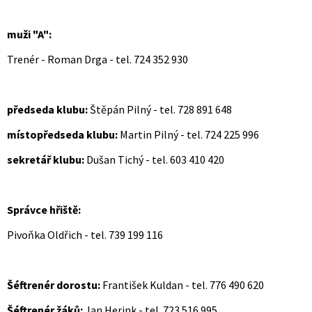
muži "A":
Trenér - Roman Drga - tel. 724 352 930
předseda klubu:
Štěpán Pilný - tel. 728 891 648
místopředseda klubu:
Martin Pilný - tel. 724 225 996
sekretář klubu:
Dušan Tichý - tel. 603 410 420
Správce hřiště:
Pivoňka Oldřich - tel. 739 199 116
Šéftrenér dorostu:
František Kuldan - tel. 776 490 620
Šéftrenér žáků:
Jan Herink - tel. 723 516 995