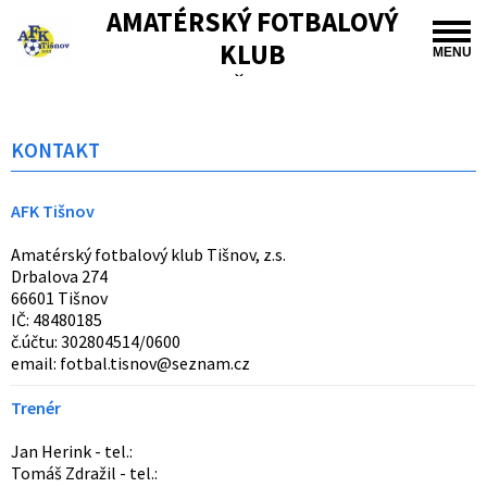
AMATÉRSKÝ FOTBALOVÝ
KLUB
MENU
TIŠNOV
KONTAKT
AFK Tišnov
Amatérský fotbalový klub Tišnov, z.s.
Drbalova 274
66601 Tišnov
IČ: 48480185
č.účtu: 302804514/0600
email: fotbal.tisnov@seznam.cz
Trenér
Jan Herink - tel.:
Tomáš Zdražil - tel.: