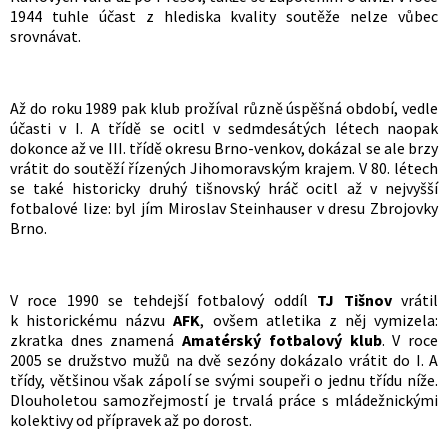
1944 tuhle účast z hlediska kvality soutěže nelze vůbec
srovnávat.
Až do roku 1989 pak klub prožíval různě úspěšná období, vedle
účasti v I. A třídě se ocitl v sedmdesátých létech naopak
dokonce až ve III. třídě okresu Brno-venkov, dokázal se ale brzy
vrátit do soutěží řízených Jihomoravským krajem. V 80. létech
se také historicky druhý tišnovský hráč ocitl až v nejvyšší
fotbalové lize: byl jím Miroslav Steinhauser v dresu Zbrojovky
Brno.
V roce 1990 se tehdejší fotbalový oddíl
TJ Tišnov
vrátil
k historickému názvu
AFK
, ovšem atletika z něj vymizela:
zkratka dnes znamená
Amatérský fotbalový klub
. V roce
2005 se družstvo mužů na dvě sezóny dokázalo vrátit do I. A
třídy, většinou však zápolí se svými soupeři o jednu třídu níže.
Dlouholetou samozřejmostí je trvalá práce s mládežnickými
kolektivy od přípravek až po dorost.