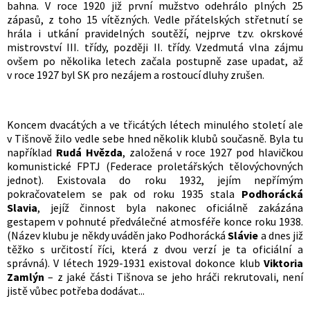
bahna. V roce 1920 již první mužstvo odehrálo plných 25
zápasů, z toho 15 vítězných. Vedle přátelských střetnutí se
hrála i utkání pravidelných soutěží, nejprve tzv. okrskové
mistrovství III. třídy, později II. třídy. Vzedmutá vlna zájmu
ovšem po několika letech začala postupně zase upadat, až
v roce 1927 byl SK pro nezájem a rostoucí dluhy zrušen.
Koncem dvacátých a ve třicátých létech minulého století ale
v Tišnově žilo vedle sebe hned několik klubů současně. Byla tu
například
Rudá Hvězda
, založená v roce 1927 pod hlavičkou
komunistické FPTJ (Federace proletářských tělovýchovných
jednot). Existovala do roku 1932, jejím nepřímým
pokračovatelem se pak od roku 1935 stala
Podhorácká
Slavia
, jejíž činnost byla nakonec oficiálně zakázána
gestapem v pohnuté předválečné atmosféře konce roku 1938.
(Název klubu je někdy uváděn jako Podhorácká
Slávie
a dnes již
těžko s určitostí říci, která z dvou verzí je ta oficiální a
správná). V létech 1929-1931 existoval dokonce klub
Viktoria
Zamlýn
– z jaké části Tišnova se jeho hráči rekrutovali, není
jistě vůbec potřeba dodávat...