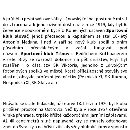
V průběhu první světové války tišnovský fotbal postupně mizel
do ztracena a k jeho oživení došlo až v roce 1919, kdy byl 6.
července v soukromém bytě U Konečných ustaven
Sportovní
klub Slovač
, jehož předsedou a kapitánem se stal 16-letý
Antonín Meduna. Hned v září se nový klub spojil s oním
původním předválečným a začal fungovat pod
názvem
Sportovní klub Tišnov
s Bedřichem Kothbauerem
v čele. Brzy se rozrostl dokonce na pět družstev, když byl
rozšířen i o část tzv. SK Viktoria, jednoho z „divokých“
fotbalových spolků ve městě, které příležitostně stavěly své
vlastní, obvykle profesní jedenáctky (Řeznická XI, SK Kamna,
Hospodská XI, SK Glajza aj.)
Hrávalo se stále ledaskde, až teprve 18. března 1920 byl klubu
přidělen prostor na Ostrovci. Než byla v roce 1957 otevřena
Vírská přehrada, trpělo hřiště každoročními jarními záplavami.
Až 40 centimetrů silné naplavené kry se musely odtahovat
zpět do Svratky a na hřišti zůstaly vždy hluboké jámy a spousta