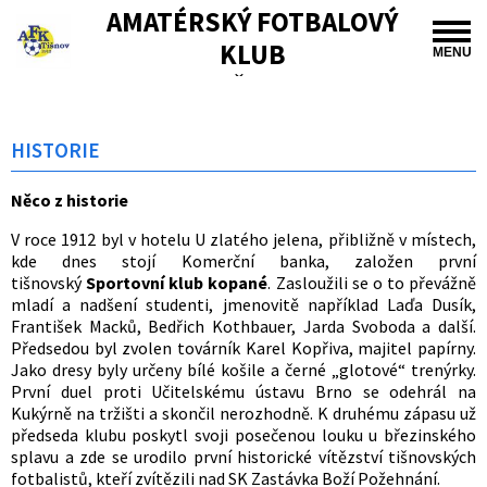
AMATÉRSKÝ FOTBALOVÝ
KLUB
MENU
TIŠNOV
HISTORIE
Něco z historie
V roce 1912 byl v hotelu U zlatého jelena, přibližně v místech,
kde dnes stojí Komerční banka, založen první
tišnovský
Sportovní klub kopané
. Zasloužili se o to převážně
mladí a nadšení studenti, jmenovitě například Laďa Dusík,
František Macků, Bedřich Kothbauer, Jarda Svoboda a další.
Předsedou byl zvolen továrník Karel Kopřiva, majitel papírny.
Jako dresy byly určeny bílé košile a černé „glotové“ trenýrky.
První duel proti Učitelskému ústavu Brno se odehrál na
Kukýrně na tržišti a skončil nerozhodně. K druhému zápasu už
předseda klubu poskytl svoji posečenou louku u březinského
splavu a zde se urodilo první historické vítězství tišnovských
fotbalistů, kteří zvítězili nad SK Zastávka Boží Požehnání.