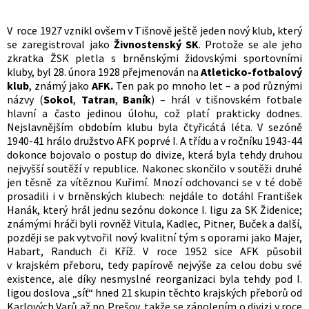
V roce 1927 vznikl ovšem v Tišnově ještě jeden nový klub, který
se zaregistroval jako
Živnostenský SK
. Protože se ale jeho
zkratka ŽSK pletla s brněnskými židovskými sportovními
kluby, byl 28. února 1928 přejmenován na
Atleticko-fotbalový
klub
, známý jako
AFK.
Ten pak po mnoho let – a pod různými
názvy (
Sokol
,
Tatran
,
Baník
) – hrál v tišnovském fotbale
hlavní a často jedinou úlohu, což platí prakticky dodnes.
Nejslavnějším obdobím klubu byla čtyřicátá léta. V sezóně
1940-41 hrálo družstvo AFK poprvé I. A třídu a v ročníku 1943-44
dokonce bojovalo o postup do divize, která byla tehdy druhou
nejvyšší soutěží v republice. Nakonec skončilo v soutěži druhé
jen těsně za vítěznou Kuřimí. Mnozí odchovanci se v té době
prosadili i v brněnských klubech: nejdále to dotáhl František
Hanák, který hrál jednu sezónu dokonce I. ligu za SK Židenice;
známými hráči byli rovněž Vitula, Kadlec, Pitner, Buček a další,
později se pak vytvořil nový kvalitní tým s oporami jako Majer,
Habart, Randuch či Kříž. V roce 1952 sice AFK působil
v krajském přeboru, tedy papírově nejvýše za celou dobu své
existence, ale díky nesmyslné reorganizaci byla tehdy pod I.
ligou doslova „síť“ hned 21 skupin těchto krajských přeborů od
Karlových Varů až po Prešov, takže se zápolením o divizi v roce