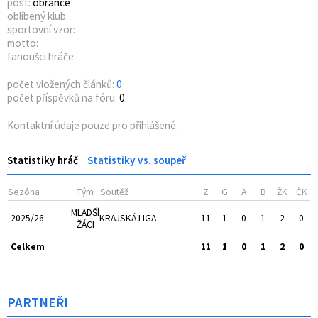
post:
obránce
oblíbený klub:
sportovní vzor:
motto:
fanoušci hráče:
počet vložených článků:
0
počet příspěvků na fóru:
0
Kontaktní údaje pouze pro přihlášené.
Statistiky hráč
Statistiky vs. soupeř
Sezóna
Tým
Soutěž
Z
G
A
B
ŽK
ČK
MLADŠÍ
2025/26
KRAJSKÁ LIGA
11
1
0
1
2
0
ŽÁCI
Celkem
11
1
0
1
2
0
PARTNEŘI