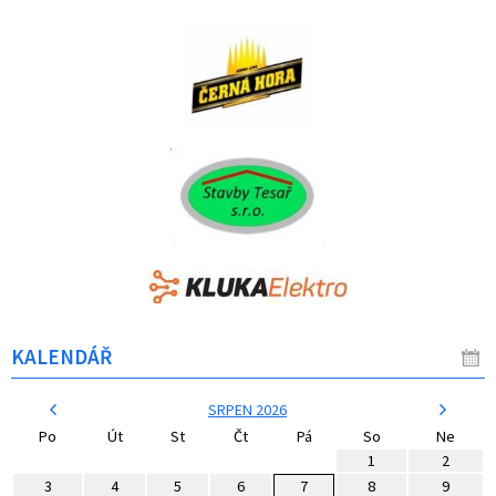
KALENDÁŘ
SRPEN 2026
Po
Út
St
Čt
Pá
So
Ne
1
2
3
4
5
6
7
8
9