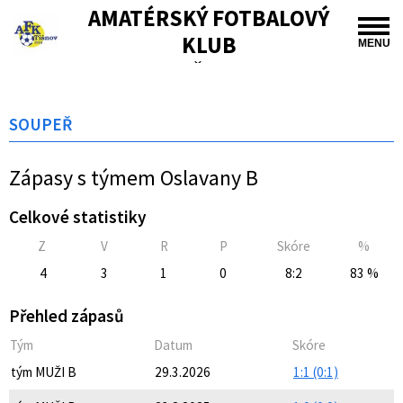
AMATÉRSKÝ FOTBALOVÝ
KLUB
MENU
TIŠNOV
SOUPEŘ
Zápasy s týmem Oslavany B
Celkové statistiky
Z
V
R
P
Skóre
%
4
3
1
0
8:2
83 %
Přehled zápasů
Tým
Datum
Skóre
tým MUŽI B
29.3.2026
1:1 (0:1)