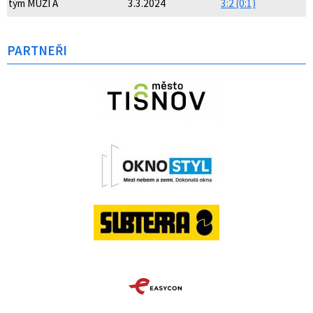
tým MUŽI A
3.3.2024
3:2 (0:1)
PARTNEŘI