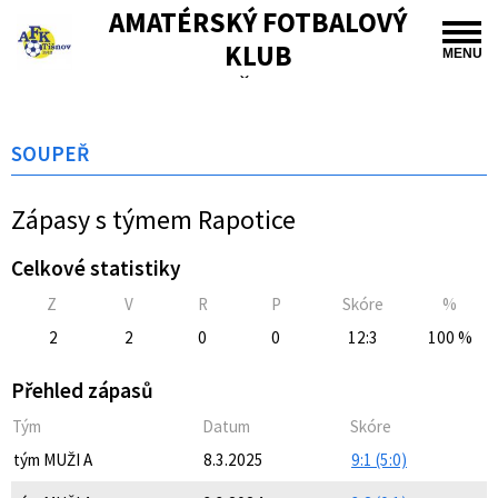
AMATÉRSKÝ FOTBALOVÝ
KLUB
MENU
TIŠNOV
SOUPEŘ
Zápasy s týmem Rapotice
Celkové statistiky
Z
V
R
P
Skóre
%
2
2
0
0
12:3
100 %
Přehled zápasů
Tým
Datum
Skóre
tým MUŽI A
8.3.2025
9:1 (5:0)