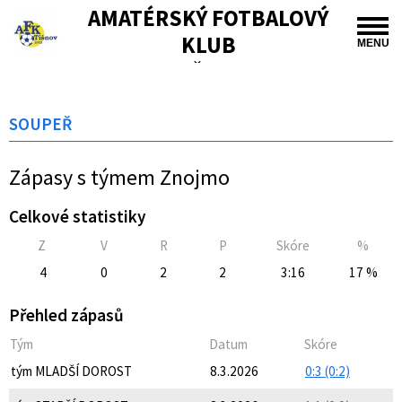
AMATÉRSKÝ FOTBALOVÝ
KLUB
MENU
TIŠNOV
SOUPEŘ
Zápasy s týmem Znojmo
Celkové statistiky
Z
V
R
P
Skóre
%
4
0
2
2
3:16
17 %
Přehled zápasů
Tým
Datum
Skóre
tým MLADŠÍ DOROST
8.3.2026
0:3 (0:2)