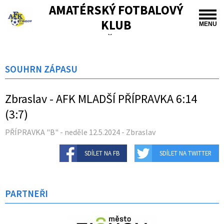
AMATÉRSKÝ FOTBALOVÝ
KLUB
MENU
TIŠNOV
SOUHRN ZÁPASU
Zbraslav - AFK MLADŠÍ PŘÍPRAVKA 6:14
(3:7)
PŘÍPRAVKA "B" - neděle 12.5.2024 - Zbraslav
SDÍLET NA FB
SDÍLET NA TWITTER
PARTNEŘI