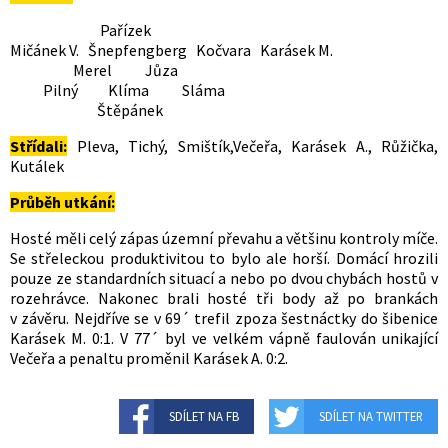
Pařízek
Mičánek V. Šnepfengberg Kočvara Karásek M.
Merel Jůza
Pilný Klíma Sláma
Štěpánek
Střídali:
Pleva, Tichý, Smištík,Večeřa, Karásek A., Růžička,
Kutálek
Průběh utkání:
Hosté měli celý zápas územní převahu a většinu kontroly míče.
Se střeleckou produktivitou to bylo ale horší. Domácí hrozili
pouze ze standardních situací a nebo po dvou chybách hostů v
rozehrávce. Nakonec brali hosté tři body až po brankách
v závěru. Nejdříve se v 69´ trefil zpoza šestnáctky do šibenice
Karásek M. 0:1. V 77´ byl ve velkém vápně faulován unikající
Večeřa a penaltu proměnil Karásek A. 0:2.
SDÍLET NA FB
SDÍLET NA TWITTER