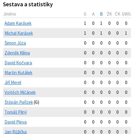
Sestava a statistiky
Jméno
G
A
B
ŽK
ČK
GWG
Adam Karásek
1
0
1
0
0
0
Michal Karásek
1
0
1
0
0
1
Šimon Jůza
0
0
0
0
0
0
Zdeněk Klíma
0
0
0
0
0
0
David Kočvara
0
0
0
0
0
0
Martin Kutálek
0
0
0
0
0
0
Jiří Merel
0
0
0
0
0
0
Vojtěch Mičánek
0
0
0
0
0
0
Štěpán Pařízek
(G)
0
0
0
0
0
0
Tomáš Pilný
0
0
0
0
0
0
David Pleva
0
0
0
0
0
0
Jan Růžička
0
0
0
0
0
0