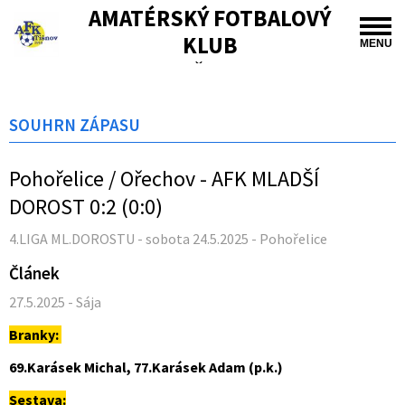
AMATÉRSKÝ FOTBALOVÝ
KLUB
MENU
TIŠNOV
SOUHRN ZÁPASU
Pohořelice / Ořechov - AFK MLADŠÍ
DOROST 0:2 (0:0)
4.LIGA ML.DOROSTU - sobota 24.5.2025 - Pohořelice
Článek
27.5.2025 - Sája
Branky:
69.Karásek Michal, 77.Karásek Adam (p.k.)
Sestava: