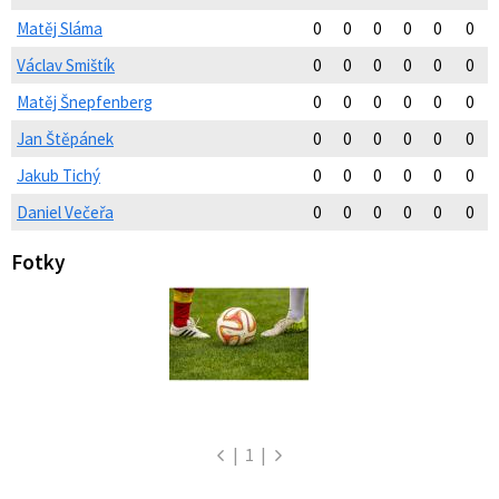
Matěj Sláma
0
0
0
0
0
0
Václav Smištík
0
0
0
0
0
0
Matěj Šnepfenberg
0
0
0
0
0
0
Jan Štěpánek
0
0
0
0
0
0
Jakub Tichý
0
0
0
0
0
0
Daniel Večeřa
0
0
0
0
0
0
Fotky
|
1
|