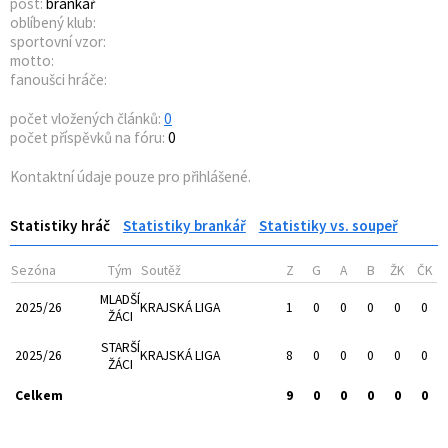
post:
brankář
oblíbený klub:
sportovní vzor:
motto:
fanoušci hráče:
počet vložených článků:
0
počet příspěvků na fóru:
0
Kontaktní údaje pouze pro přihlášené.
Statistiky hráč
Statistiky brankář
Statistiky vs. soupeř
Sezóna
Tým
Soutěž
Z
G
A
B
ŽK
ČK
MLADŠÍ
2025/26
KRAJSKÁ LIGA
1
0
0
0
0
0
ŽÁCI
STARŠÍ
2025/26
KRAJSKÁ LIGA
8
0
0
0
0
0
ŽÁCI
Celkem
9
0
0
0
0
0