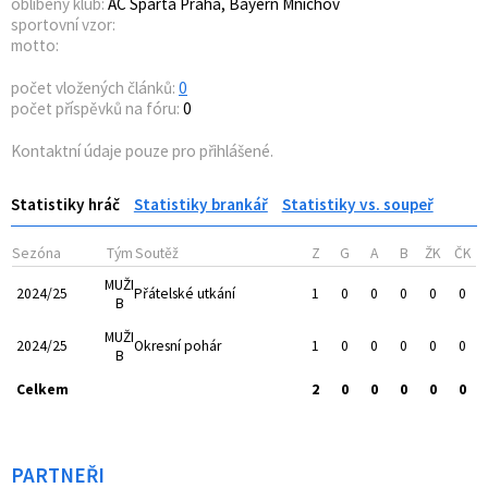
oblíbený klub:
AC Sparta Praha, Bayern Mnichov
sportovní vzor:
motto:
počet vložených článků:
0
počet příspěvků na fóru:
0
Kontaktní údaje pouze pro přihlášené.
Statistiky hráč
Statistiky brankář
Statistiky vs. soupeř
Sezóna
Tým
Soutěž
Z
G
A
B
ŽK
ČK
MUŽI
2024/25
Přátelské utkání
1
0
0
0
0
0
B
MUŽI
2024/25
Okresní pohár
1
0
0
0
0
0
B
Celkem
2
0
0
0
0
0
PARTNEŘI