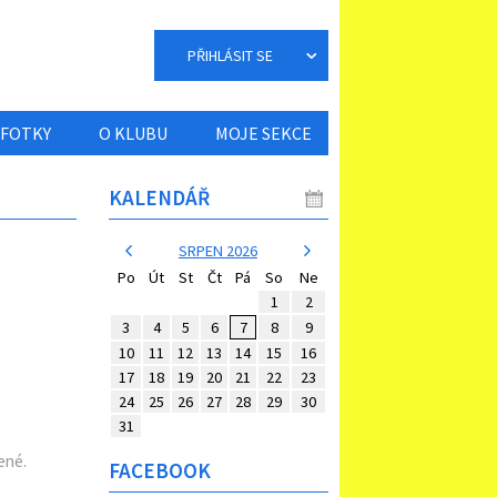
PŘIHLÁSIT SE
FOTKY
O KLUBU
MOJE SEKCE
KALENDÁŘ
SRPEN 2026
Po
Út
St
Čt
Pá
So
Ne
1
2
3
4
5
6
7
8
9
10
11
12
13
14
15
16
17
18
19
20
21
22
23
24
25
26
27
28
29
30
31
ené.
FACEBOOK