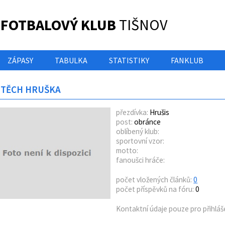
 FOTBALOVÝ KLUB
TIŠNOV
ZÁPASY
TABULKA
STATISTIKY
FANKLUB
JTĚCH HRUŠKA
přezdívka:
Hrušis
post:
obránce
oblíbený klub:
sportovní vzor:
motto:
fanoušci hráče:
počet vložených článků:
0
počet příspěvků na fóru:
0
Kontaktní údaje pouze pro přihláš