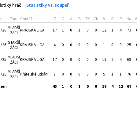
istiky hráč
Statistiky vs. soupeř
óna
Tým
Soutěž
Z
G
A
B
ŽK
ČK
V
R
P
%
MLADŠÍ
5/26
KRAJSKÁ LIGA
17
1
0
1
0
0
12
1
4
73
ŽÁCI
STARŠÍ
5/26
KRAJSKÁ LIGA
4
0
0
0
0
0
1
0
3
25
ŽÁCI
MLADŠÍ
4/25
KRAJSKÁ LIGA
17
0
0
0
0
0
11
2
4
69
ŽÁCI
MLADŠÍ
4/25
Přátelské utkání
7
0
0
0
0
0
5
1
1
76
ŽÁCI
kem
45
1
0
1
0
0
29
4
12
67