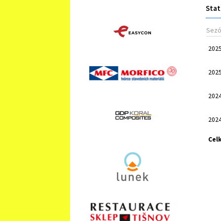
Stat
Sez
202
202
202
202
Cel