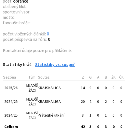
post:
obránce
oblíbený klub:
sportovní vzor:
motto:
fanoušci hráče:
počet vložených článků:
0
počet příspěvků na fóru:
0
Kontaktní údaje pouze pro přihlášené.
Statistiky hráč
Statistiky vs. soupeř
Sezóna
Tým
Soutěž
Z
G
A
B
ŽK
ČK
MLADŠÍ
2025/26
KRAJSKÁ LIGA
14
0
0
0
0
0
ŽÁCI
MLADŠÍ
2024/25
KRAJSKÁ LIGA
20
2
0
2
0
0
ŽÁCI
MLADŠÍ
2024/25
Přátelské utkání
8
1
0
1
0
0
ŽÁCI
Celkem
42
3
0
3
0
0