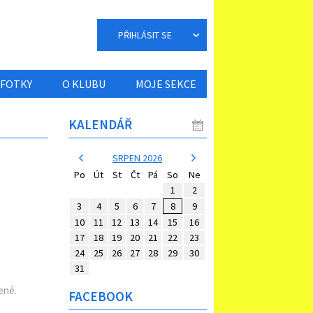
PŘIHLÁSIT SE
FOTKY
O KLUBU
MOJE SEKCE
KALENDÁŘ
SRPEN 2026
Po
Út
St
Čt
Pá
So
Ne
1
2
3
4
5
6
7
8
9
10
11
12
13
14
15
16
17
18
19
20
21
22
23
24
25
26
27
28
29
30
31
ené.
FACEBOOK