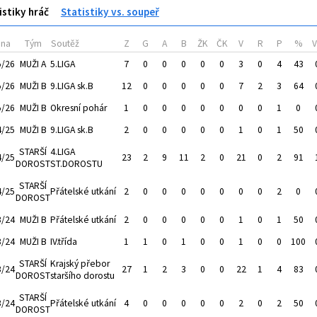
istiky hráč
Statistiky vs. soupeř
óna
Tým
Soutěž
Z
G
A
B
ŽK
ČK
V
R
P
%
5/26
MUŽI A
5.LIGA
7
0
0
0
0
0
3
0
4
43
5/26
MUŽI B
9.LIGA sk.B
12
0
0
0
0
0
7
2
3
64
5/26
MUŽI B
Okresní pohár
1
0
0
0
0
0
0
0
1
0
4/25
MUŽI B
9.LIGA sk.B
2
0
0
0
0
0
1
0
1
50
STARŠÍ
4.LIGA
4/25
23
2
9
11
2
0
21
0
2
91
DOROST
ST.DOROSTU
STARŠÍ
4/25
Přátelské utkání
2
0
0
0
0
0
0
0
2
0
DOROST
3/24
MUŽI B
Přátelské utkání
2
0
0
0
0
0
1
0
1
50
3/24
MUŽI B
IV.třída
1
1
0
1
0
0
1
0
0
100
STARŠÍ
Krajský přebor
3/24
27
1
2
3
0
0
22
1
4
83
DOROST
staršího dorostu
STARŠÍ
3/24
Přátelské utkání
4
0
0
0
0
0
2
0
2
50
DOROST