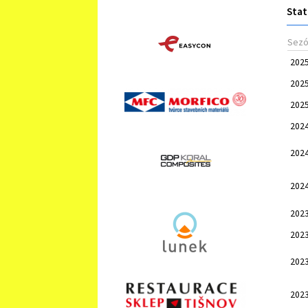
Stat
Sez
202
202
202
202
202
202
202
202
202
202