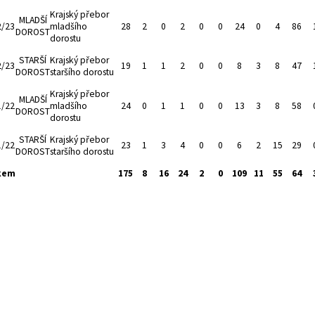
Krajský přebor
MLADŠÍ
2/23
mladšího
28
2
0
2
0
0
24
0
4
86
DOROST
dorostu
STARŠÍ
Krajský přebor
2/23
19
1
1
2
0
0
8
3
8
47
DOROST
staršího dorostu
Krajský přebor
MLADŠÍ
1/22
mladšího
24
0
1
1
0
0
13
3
8
58
DOROST
dorostu
STARŠÍ
Krajský přebor
1/22
23
1
3
4
0
0
6
2
15
29
DOROST
staršího dorostu
kem
175
8
16
24
2
0
109
11
55
64