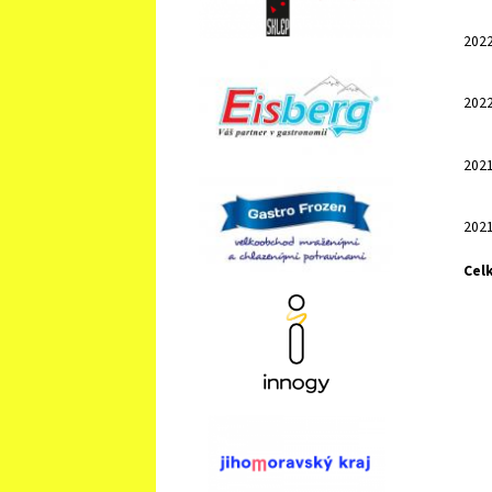
202
202
202
202
Cel