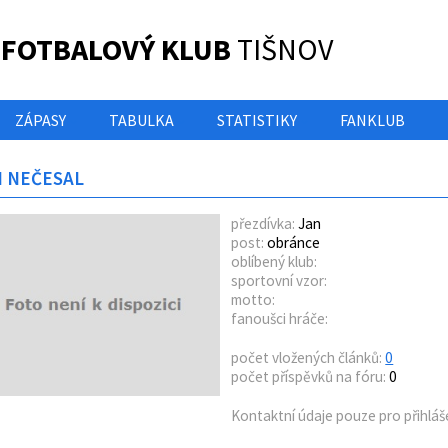
 FOTBALOVÝ KLUB
TIŠNOV
ZÁPASY
TABULKA
STATISTIKY
FANKLUB
N NEČESAL
přezdívka:
Jan
post:
obránce
oblíbený klub:
sportovní vzor:
motto:
fanoušci hráče:
počet vložených článků:
0
počet příspěvků na fóru:
0
Kontaktní údaje pouze pro přihláš