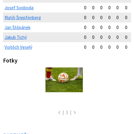
Josef Svoboda
0
0
0
0
0
0
Matěj Šnepfenberg
0
0
0
0
0
0
Jan Štěpánek
0
0
0
0
0
0
Jakub Tichý
0
0
0
0
0
0
Vojtěch Veselý
0
0
0
0
0
0
Fotky
|
1
|