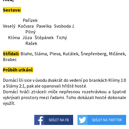
Sestava:
Pařízek
Veselý Kočvara Pavelka Svoboda J.
Pilný
Klíma Jůza Štěpánek Tichý
Rašek
Střídali:
Blaho, Sláma, Pleva, Kutálek, Šnepfenberg, Mičánek,
Brabec
Průběh utkání:
Domácí šli sice v úvodu dvakrát do vedení po brankách Klímy 1:0
a Slámy 2:1, pak ale opanovali hřiště hosté.
Domácí hráči ztráceli míče nepřesnou rozehrávkou a špatně
vykrývali prostory mezi řadami. Toho dokázali hosté dokonale
využít.
SDÍLET NA FB
SDÍLET NA TWITTER