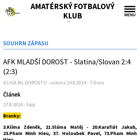
AMATÉRSKÝ FOTBALOVÝ
KLUB
MENU
TIŠNOV
SOUHRN ZÁPASU
AFK MLADŠÍ DOROST - Slatina/Slovan 2:4
(2:3)
4.LIGA ML.DOROSTU - sobota 24.8.2024 - Tišnov
Článek
27.8.2024 - Sája
Branky:
3.Klíma Zdeněk, 21.Sláma Matěj - 20.Karafiát Jakub,
23.Pham Minh Hieu, 37. Holoubek Pavel, 73.Pham Minh
Hieu,