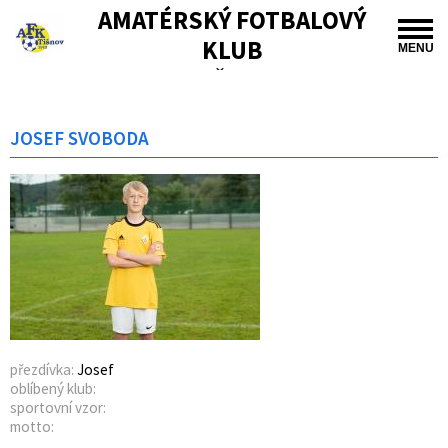
AMATÉRSKÝ FOTBALOVÝ
KLUB
MENU
TIŠNOV
JOSEF SVOBODA
přezdívka:
Josef
oblíbený klub:
sportovní vzor:
motto: