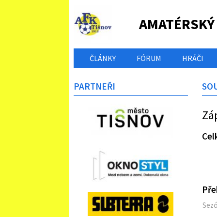
AMATÉRSKÝ
ČLÁNKY
FÓRUM
HRÁČI
PARTNEŘI
SO
Zá
Cel
Pře
Sez