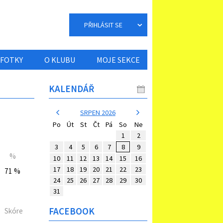
PŘIHLÁSIT SE
FOTKY
O KLUBU
MOJE SEKCE
KALENDÁŘ
SRPEN 2026
Po
Út
St
Čt
Pá
So
Ne
1
2
3
4
5
6
7
8
9
%
10
11
12
13
14
15
16
17
18
19
20
21
22
23
71 %
24
25
26
27
28
29
30
31
FACEBOOK
Skóre