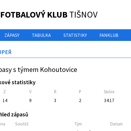
 FOTBALOVÝ KLUB
TIŠNOV
ZÁPASY
TABULKA
STATISTIKY
FANKLUB
UPEŘ
pasy s týmem Kohoutovice
kové statistiky
Z
V
R
P
Skóre
14
9
3
2
34:17
hled zápasů
óna
Soutěž
Tým
Datum