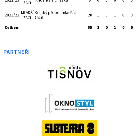
2022/23
I.třída starších žáků
8
0
0
0
0
0
ŽÁCI
MLADŠÍ
Krajský přebor mladších
2021/22
20
1
0
1
0
0
ŽÁCI
žáků
Celkem
55
1
0
1
0
0
PARTNEŘI