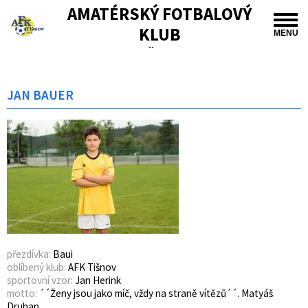
AMATÉRSKÝ FOTBALOVÝ
KLUB
MENU
TIŠNOV
JAN BAUER
přezdívka:
Baui
oblíbený klub:
AFK Tišnov
sportovní vzor:
Jan Herink
motto:
´´Ženy jsou jako míč, vždy na straně vítězů´´. Matyáš
Druhan