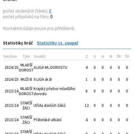
počet vložených článků:
0
počet příspěvků na fóru:
0
Kontaktní údaje pouze pro přihlášené.
Statistiky hráč
Statistiky vs. soupeř
Sezóna
Tým
Soutěž
Z
G
A
B
ŽK
ČK
MLADŠÍ
2024/25
4.LIGA ML.DOROSTU
4
0
0
0
0
0
DOROST
2024/25
MUŽI B
9.LIGA sk.B
1
0
0
0
0
0
MLADŠÍ
Krajský přebor mladšího
2023/24
6
0
0
0
0
0
DOROST
dorostu
STARŠÍ
2023/24
I.třída starších žáků
12
0
0
0
0
0
ŽÁCI
STARŠÍ
2023/24
Přátelské utkání
4
0
0
0
0
0
ŽÁCI
STARŠÍ