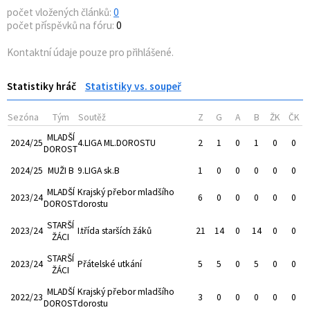
počet vložených článků:
0
počet příspěvků na fóru:
0
Kontaktní údaje pouze pro přihlášené.
Statistiky hráč
Statistiky vs. soupeř
Sezóna
Tým
Soutěž
Z
G
A
B
ŽK
ČK
MLADŠÍ
2024/25
4.LIGA ML.DOROSTU
2
1
0
1
0
0
DOROST
2024/25
MUŽI B
9.LIGA sk.B
1
0
0
0
0
0
MLADŠÍ
Krajský přebor mladšího
2023/24
6
0
0
0
0
0
DOROST
dorostu
STARŠÍ
2023/24
I.třída starších žáků
21
14
0
14
0
0
ŽÁCI
STARŠÍ
2023/24
Přátelské utkání
5
5
0
5
0
0
ŽÁCI
MLADŠÍ
Krajský přebor mladšího
2022/23
3
0
0
0
0
0
DOROST
dorostu