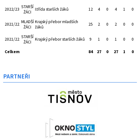
STARŠÍ
2022/23
I.třída starších žáků
12
4
0
4
1
0
ŽÁCI
MLADŠÍ
Krajský přebor mladších
2021/22
25
2
0
2
0
0
ŽÁCI
žáků
STARŠÍ
2021/22
Krajský přebor starších žáků
9
1
0
1
0
0
ŽÁCI
Celkem
84
27
0
27
1
0
PARTNEŘI