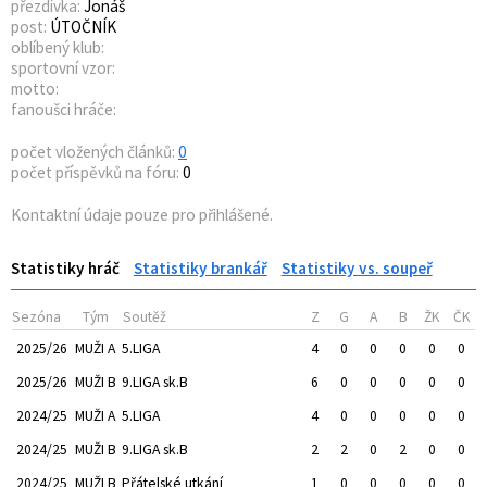
přezdívka:
Jonáš
post:
ÚTOČNÍK
oblíbený klub:
sportovní vzor:
motto:
fanoušci hráče:
počet vložených článků:
0
počet příspěvků na fóru:
0
Kontaktní údaje pouze pro přihlášené.
Statistiky hráč
Statistiky brankář
Statistiky vs. soupeř
Sezóna
Tým
Soutěž
Z
G
A
B
ŽK
ČK
2025/26
MUŽI A
5.LIGA
4
0
0
0
0
0
2025/26
MUŽI B
9.LIGA sk.B
6
0
0
0
0
0
2024/25
MUŽI A
5.LIGA
4
0
0
0
0
0
2024/25
MUŽI B
9.LIGA sk.B
2
2
0
2
0
0
2024/25
MUŽI B
Přátelské utkání
1
0
0
0
0
0