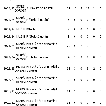
STARŠÍ
2024/25
4.LIGA ST.DOROSTU
23
10
7
17
1
0
DOROST
STARŠÍ
2024/25
Přátelské utkání
5
0
0
0
0
0
DOROST
2023/24
MUŽI B
IV.třída
2
0
0
0
0
0
2023/24
MUŽI B
Přátelské utkání
1
0
0
0
0
0
STARŠÍ
Krajský přebor staršího
2023/24
22
5
2
7
1
0
DOROST
dorostu
STARŠÍ
2023/24
Přátelské utkání
4
1
0
1
0
0
DOROST
MLADŠÍ
Krajský přebor mladšího
2022/23
13
3
0
3
2
0
DOROST
dorostu
STARŠÍ
Krajský přebor staršího
2022/23
2
0
0
0
0
0
DOROST
dorostu
MLADŠÍ
Krajský přebor mladšího
2021/22
11
3
1
4
0
0
DOROST
dorostu
STARŠÍ
Krajský přebor staršího
2021/22
11
0
0
0
0
0
DOROST
dorostu