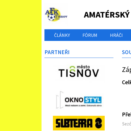
AMATÉRSKÝ
ČLÁNKY
FÓRUM
HRÁČI
PARTNEŘI
SO
Zá
Cel
Pře
Sez