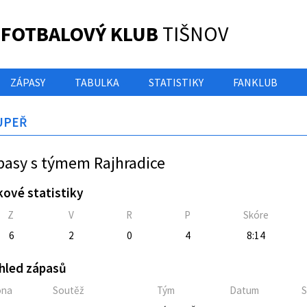
 FOTBALOVÝ KLUB
TIŠNOV
ZÁPASY
TABULKA
STATISTIKY
FANKLUB
UPEŘ
pasy s týmem Rajhradice
kové statistiky
Z
V
R
P
Skóre
6
2
0
4
8:14
hled zápasů
óna
Soutěž
Tým
Datum
S