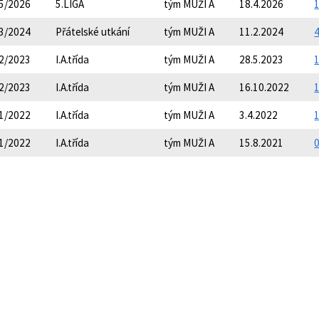
5/2026
5.LIGA
tým MUŽI A
18.4.2026
1
3/2024
Přátelské utkání
tým MUŽI A
11.2.2024
4
2/2023
I.A.třída
tým MUŽI A
28.5.2023
1
2/2023
I.A.třída
tým MUŽI A
16.10.2022
1
1/2022
I.A.třída
tým MUŽI A
3.4.2022
1
1/2022
I.A.třída
tým MUŽI A
15.8.2021
0