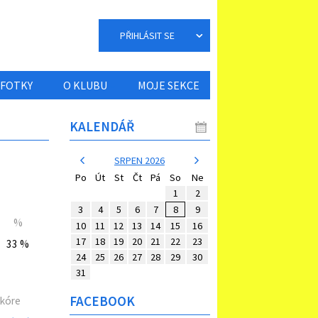
PŘIHLÁSIT SE
FOTKY
O KLUBU
MOJE SEKCE
KALENDÁŘ
SRPEN 2026
Po
Út
St
Čt
Pá
So
Ne
1
2
3
4
5
6
7
8
9
%
10
11
12
13
14
15
16
17
18
19
20
21
22
23
33 %
24
25
26
27
28
29
30
31
FACEBOOK
kóre