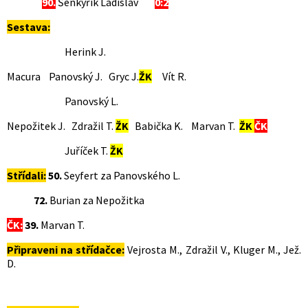
90.
Šenkyřík Ladislav
0:2
Sestava:
Herink J.
Macura Panovský J. Gryc J.
ŽK
Vít R.
Panovský L.
Nepožitek J. Zdražil T.
ŽK
Babička K. Marvan T.
ŽK
ČK
Juříček T.
ŽK
Střídali:
50.
Seyfert za Panovského L.
72.
Burian za Nepožitka
ČK:
39.
Marvan T.
Připraveni na střídačce:
Vejrosta M., Zdražil V., Kluger M., Jež.
D.