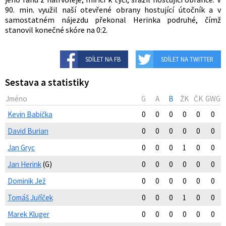
90. min. využil naší otevřené obrany hostující útočník a v
samostatném nájezdu překonal Herinka podruhé, čímž
stanovil konečné skóre na 0:2.
SDÍLET NA FB
SDÍLET NA TWITTER
Sestava a statistiky
Jméno
G
A
B
ŽK
ČK
GWG
Kevin Babička
0
0
0
0
0
0
David Burian
0
0
0
0
0
0
Jan Gryc
0
0
0
1
0
0
Jan Herink
(G)
0
0
0
0
0
0
Dominik Jež
0
0
0
0
0
0
Tomáš Juříček
0
0
0
1
0
0
Marek Kluger
0
0
0
0
0
0