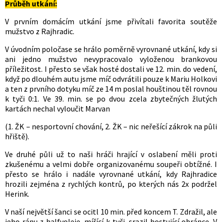
Průběh utkání:
V prvním domácím utkání jsme přivítali favorita soutěže
mužstvo z Rajhradic.
V úvodním poločase se hrálo poměrně vyrovnané utkání, kdy si
ani jedno mužstvo nevypracovalo vyloženou brankovou
příležitost. I přesto se však hosté dostali ve 12. min. do vedení,
když po dlouhém autu jsme míč odvrátili pouze k Mariu Holkovi
a ten z prvního dotyku míč ze 14 m poslal houštinou těl rovnou
k tyči 0:1. Ve 39. min. se po dvou zcela zbytečných žlutých
kartách nechal vyloučit Marvan
(1. ŽK – nesportovní chování, 2. ŽK – nic neřešící zákrok na půli
hřiště).
Ve druhé půli už to naši hráči hrající v oslabení měli proti
zkušenému a velmi dobře organizovanému soupeři obtížné. I
přesto se hrálo i nadále vyrovnané utkání, kdy Rajhradice
hrozili zejména z rychlých kontrů, po kterých nás 2x podržel
Herink.
V naší největší šanci se ocitl 10 min. před koncem T. Zdražil, ale
jeho ránu z halfvoleje, mířící k tyči, srazil hostující obránce. V