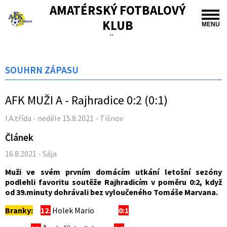
AMATÉRSKÝ FOTBALOVÝ
KLUB
MENU
TIŠNOV
SOUHRN ZÁPASU
AFK MUŽI A - Rajhradice 0:2 (0:1)
I.A.třída - neděle 15.8.2021 - Tišnov
Článek
16.8.2021 - Sája
Muži ve svém prvním domácím utkání letošní sezóny
podlehli favoritu soutěže Rajhradicím v poměru 0:2, když
od 39.minuty dohrávali bez vyloučeného Tomáše Marvana.
Branky:
12.
Holek Mario
0:1