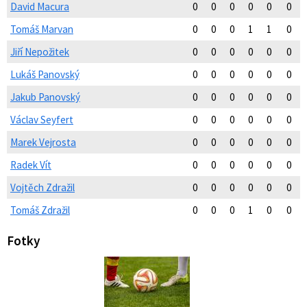
David Macura
0
0
0
0
0
0
Tomáš Marvan
0
0
0
1
1
0
Jiří Nepožitek
0
0
0
0
0
0
Lukáš Panovský
0
0
0
0
0
0
Jakub Panovský
0
0
0
0
0
0
Václav Seyfert
0
0
0
0
0
0
Marek Vejrosta
0
0
0
0
0
0
Radek Vít
0
0
0
0
0
0
Vojtěch Zdražil
0
0
0
0
0
0
Tomáš Zdražil
0
0
0
1
0
0
Fotky