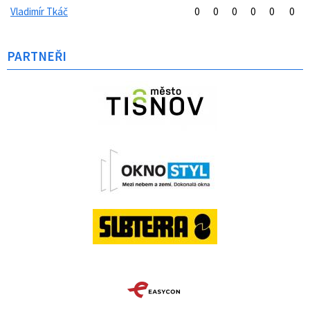
Vladimír Tkáč
0
0
0
0
0
0
PARTNEŘI