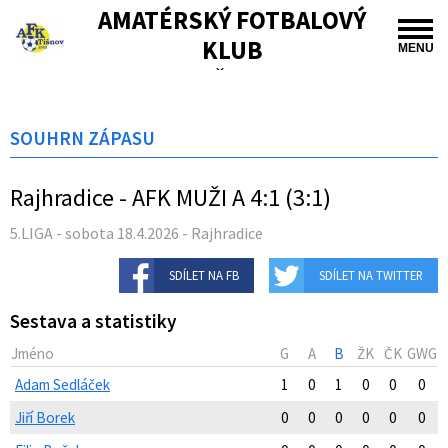
AMATÉRSKÝ FOTBALOVÝ
KLUB
MENU
TIŠNOV
SOUHRN ZÁPASU
Rajhradice - AFK MUŽI A 4:1 (3:1)
5.LIGA - sobota 18.4.2026 - Rajhradice
SDÍLET NA FB
SDÍLET NA TWITTER
Sestava a statistiky
Jméno
G
A
B
ŽK
ČK
GWG
Adam Sedláček
1
0
1
0
0
0
Jiří Borek
0
0
0
0
0
0