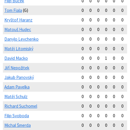
Filip Buček
0
0
0
0
0
0
Tom Fiala
(G)
0
0
0
0
0
0
Kryštof Haranz
0
0
0
0
0
0
Matouš Hudec
0
0
0
0
0
0
Danylo Levchenko
0
0
0
0
0
0
Matěj Litomiský
0
0
0
0
0
0
David Macko
0
0
0
1
0
0
Jiří Nepožitek
0
0
0
0
0
0
Jakub Panovský
0
0
0
0
0
0
Adam Pavelka
0
0
0
0
0
0
Matěj Schulz
0
0
0
0
0
0
Richard Suchomel
0
0
0
0
0
0
Filip Svoboda
0
0
0
0
0
0
Michal Šmerda
0
0
0
0
0
0