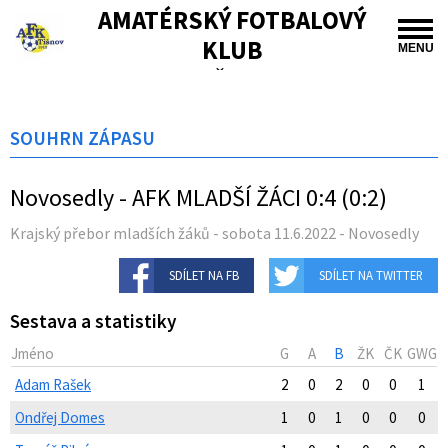
AMATÉRSKÝ FOTBALOVÝ
KLUB
MENU
TIŠNOV
SOUHRN ZÁPASU
Novosedly - AFK MLADŠÍ ŽÁCI 0:4 (0:2)
Krajský přebor mladších žáků - sobota 11.6.2022 - Novosedly
SDÍLET NA FB
SDÍLET NA TWITTER
Sestava a statistiky
Jméno
G
A
B
ŽK
ČK
GWG
Adam Rašek
2
0
2
0
0
1
Ondřej Domes
1
0
1
0
0
0