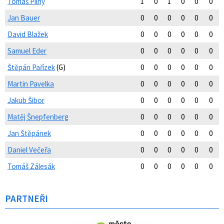
Tomáš Pilný
1
0
1
0
0
0
Jan Bauer
0
0
0
0
0
0
David Blažek
0
0
0
0
0
0
Samuel Eder
0
0
0
0
0
0
Štěpán Pařízek
(G)
0
0
0
0
0
0
Martin Pavelka
0
0
0
0
0
0
Jakub Šibor
0
0
0
0
0
0
Matěj Šnepfenberg
0
0
0
0
0
0
Jan Štěpánek
0
0
0
0
0
0
Daniel Večeřa
0
0
0
0
0
0
Tomáš Zálesák
0
0
0
0
0
0
PARTNEŘI