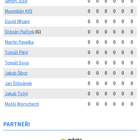
Šimon Jůza
0
0
0
0
0
0
Maxmilián Kříž
0
0
0
0
0
0
David Mhaini
0
0
0
0
0
0
Štěpán Pařízek
(G)
0
0
0
0
0
0
Martin Pavelka
0
0
0
0
0
0
Tomáš Pilný
0
0
0
0
0
0
Tomáš Sova
0
0
0
0
0
0
Jakub Šibor
0
0
0
0
0
0
Jan Štěpánek
0
0
0
0
0
0
Jakub Tichý
0
0
0
0
0
0
Matěj Worschech
0
0
0
0
0
0
PARTNEŘI