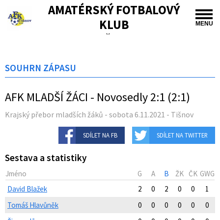
AMATÉRSKÝ FOTBALOVÝ
KLUB
MENU
TIŠNOV
SOUHRN ZÁPASU
AFK MLADŠÍ ŽÁCI - Novosedly 2:1 (2:1)
Krajský přebor mladších žáků - sobota 6.11.2021 - Tišnov
SDÍLET NA FB
SDÍLET NA TWITTER
Sestava a statistiky
Jméno
G
A
B
ŽK
ČK
GWG
David Blažek
2
0
2
0
0
1
Tomáš Hlavůněk
0
0
0
0
0
0