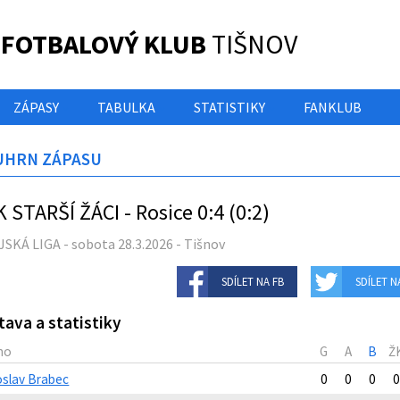
 FOTBALOVÝ KLUB
TIŠNOV
ZÁPASY
TABULKA
STATISTIKY
FANKLUB
UHRN ZÁPASU
 STARŠÍ ŽÁCI - Rosice 0:4 (0:2)
SKÁ LIGA - sobota 28.3.2026 - Tišnov
SDÍLET NA FB
SDÍLET N
tava a statistiky
no
G
A
B
Ž
oslav Brabec
0
0
0
0