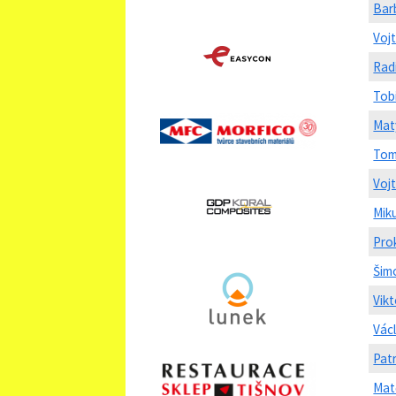
Bar
Voj
Rad
Tob
Mat
Tom
Voj
Mik
Pro
Šim
Vik
Václ
Pat
Mat