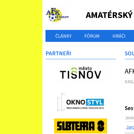
AMATÉRSKÝ
ČLÁNKY
FÓRUM
HRÁČI
PARTNEŘI
SO
AFK
KRAJ
Ses
Jmé
Jar