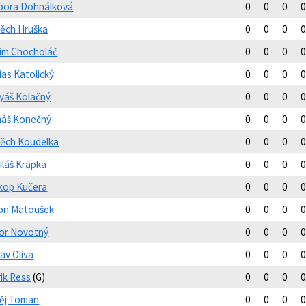
bora Dohnálková
0
0
0
0
těch Hruška
0
0
0
0
im Chocholáč
0
0
0
0
ias Katolický
0
0
0
0
yáš Kolačný
0
0
0
0
áš Konečný
0
0
0
0
těch Koudelka
0
0
0
0
uláš Krapka
0
0
0
0
kop Kučera
0
0
0
0
on Matoušek
0
0
0
0
tor Novotný
0
0
0
0
av Oliva
0
0
0
0
rik Ress
(G)
0
0
0
0
ěj Toman
0
0
0
0