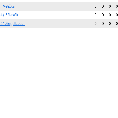
m Velička
0
0
0
0
áš Zálesák
0
0
0
0
áš Ziegelbauer
0
0
0
0