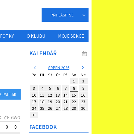
PŘIHLÁSIT SE
FOTKY
O KLUBU
MOJE SEKCE
KALENDÁŘ
SRPEN 2026
Po
Út
St
Čt
Pá
So
Ne
1
2
3
4
5
6
7
8
9
A TWITTER
10
11
12
13
14
15
16
17
18
19
20
21
22
23
24
25
26
27
28
29
30
31
K
ČK
GWG
FACEBOOK
0
0