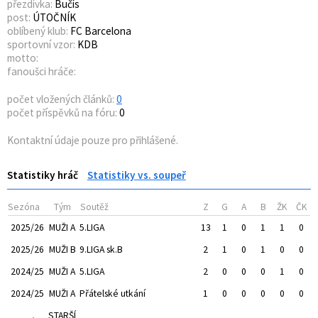
přezdívka:
Bučís
post:
ÚTOČNÍK
oblíbený klub:
FC Barcelona
sportovní vzor:
KDB
motto:
fanoušci hráče:
počet vložených článků:
0
počet příspěvků na fóru:
0
Kontaktní údaje pouze pro přihlášené.
Statistiky hráč
Statistiky vs. soupeř
Sezóna
Tým
Soutěž
Z
G
A
B
ŽK
ČK
2025/26
MUŽI A
5.LIGA
13
1
0
1
1
0
2025/26
MUŽI B
9.LIGA sk.B
2
1
0
1
0
0
2024/25
MUŽI A
5.LIGA
2
0
0
0
1
0
2024/25
MUŽI A
Přátelské utkání
1
0
0
0
0
0
STARŠÍ