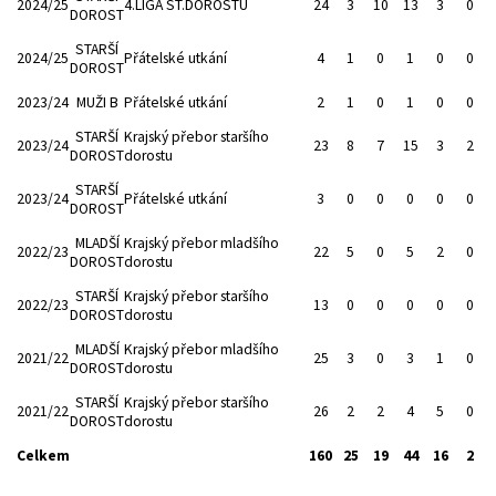
2024/25
4.LIGA ST.DOROSTU
24
3
10
13
3
0
DOROST
STARŠÍ
2024/25
Přátelské utkání
4
1
0
1
0
0
DOROST
2023/24
MUŽI B
Přátelské utkání
2
1
0
1
0
0
STARŠÍ
Krajský přebor staršího
2023/24
23
8
7
15
3
2
DOROST
dorostu
STARŠÍ
2023/24
Přátelské utkání
3
0
0
0
0
0
DOROST
MLADŠÍ
Krajský přebor mladšího
2022/23
22
5
0
5
2
0
DOROST
dorostu
STARŠÍ
Krajský přebor staršího
2022/23
13
0
0
0
0
0
DOROST
dorostu
MLADŠÍ
Krajský přebor mladšího
2021/22
25
3
0
3
1
0
DOROST
dorostu
STARŠÍ
Krajský přebor staršího
2021/22
26
2
2
4
5
0
DOROST
dorostu
Celkem
160
25
19
44
16
2