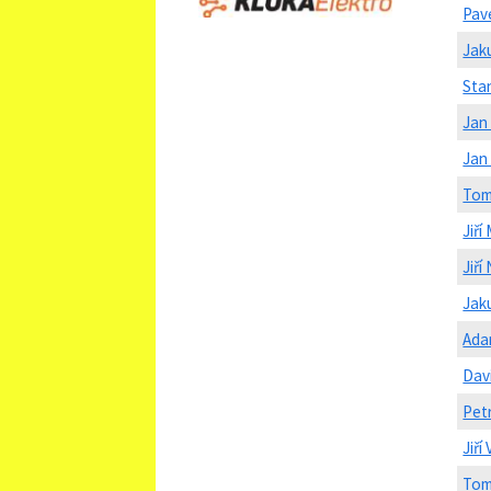
Pav
Jak
Sta
Jan
Jan
Tom
Jiří
Jiří
Jak
Ada
Dav
Petr
Jiří
Tom