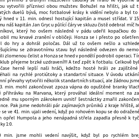
ou vytvořili příznivci obou mužstev. Bohužel na hřišti, jak už 
atých duelů bývá, moc fotbalové krásy k vidění nebylo a byl to 
ý hned v 11. min. odnesl hostující kapitán a musel střídat. V 15
u náš kapitán Jan Gryc u půlící čáry ve skluzu čistě odebral míč 
níkovi, který ho ovšem následně v pádu udeřil kopačkou do 
obil mu krvavé zranění v obličeji. Honza se i přesto po ošetřen
til do hry a dohrál poločas. Dál už to ovšem nešlo a vzhled
šujícímu se zdravotnímu stavu byl následně odvezen do nemo
tili zlomenou čelist a Honza se hned v pondělí podrobil operaci. 
 klub přejeme brzké uzdravení!!! A teď zpět k fotbalu. Celkově by
čase herně lepší naši hráči, kdežto hosté hráli ze zajištěn
éhali na rychlé protiútoky a standartní situace. V úvodu utkání
ní převahy vytvořili několik standartních situací, ale žádnou jsme
3. min. mohl zakončovat zpoza vápna do opuštěné branky Vlach,
ě přihrávku na Marvana, který prováhal ideální moment na z
edně mu sporným zákrokem uvnitř šestnáctky zmařil zakončení
nce. Pak jsme nedohráli pár zajímavých průniků z kraje hřiště, al
 se ve 41. min. ujali vedení, když po rohovém kopu se do odražen
 opřel Humpola a jeho nenápadná střela zapadla přesně k tyči
ky 1:0.
0 min. jsme mohli vedení navýšit, když byl po rychlém brej