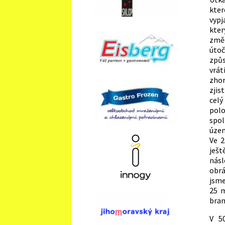
kter
vypj
kter
změn
útoč
způs
vrá
zhor
zjis
celý
polo
spol
územ
Ve 2
ješt
násl
obrá
jsme
25 m
bran
V 5