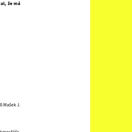
zal, že má
0.Mašek J.
tmosféře,