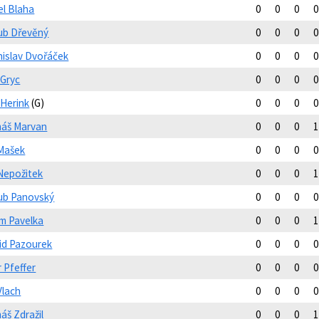
el Blaha
0
0
0
0
ub Dřevěný
0
0
0
0
nislav Dvořáček
0
0
0
0
 Gryc
0
0
0
0
 Herink
(G)
0
0
0
0
áš Marvan
0
0
0
1
 Mašek
0
0
0
0
 Nepožitek
0
0
0
1
ub Panovský
0
0
0
0
m Pavelka
0
0
0
1
id Pazourek
0
0
0
0
 Pfeffer
0
0
0
0
 Vlach
0
0
0
0
áš Zdražil
0
0
0
1