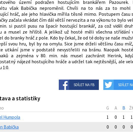
utového území podražen hostujícím brankářem Pazourek. 
altu však Babička neproměnil. Chvíli na to nás za to mohl 
ující hráč, ale jeho hlavička mířila těsně mimo. Postupem času 
čky začala vkrádat čím dál větší nervozita a na výkonu to bylo ve
min. si pustil pusu na špacír hostující brankář, za což viděl dru
u a musel ze hřiště. A jelikož už hosté měli všechna střídání 
l do branky hráč z pole. Kdo by čekal, že od té doby se naše mužs
epší svou hru, byl by na omylu. Sice jsme drželi většinu času míč
e utkání jsme v podstatě nevystřelili na bránu. Naopak host
naků a zejména v 80. min. nás musel zachránit Herink, když
statný nájezd hostujícího hráče a udržel tak nejtěsnější, ale vel
u 1:0.
SDÍLET NA FB
SDÍLET N
tava a statistiky
no
G
A
B
Ž
el Humpola
1
0
1
1
in Babička
0
0
0
0