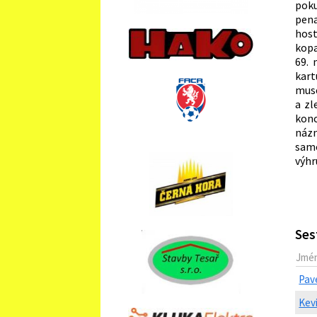
pok
pen
host
kopa
69. 
kart
muse
a zl
konc
náz
samo
výhr
Ses
Jmé
Pav
Kev