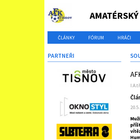
AMATÉRSKÝ
ČLÁNKY
FÓRUM
HRÁČI
PARTNEŘI
SO
AFK
I.A.
Člá
20.5
Muži
pří
vít
Hum