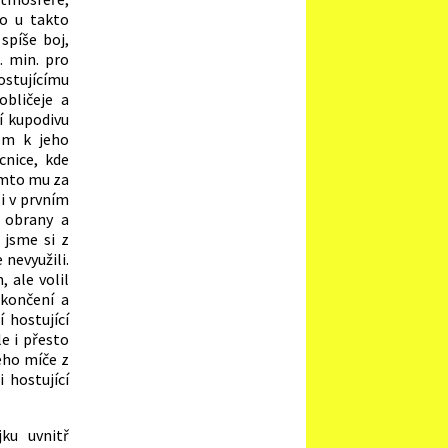
to u takto
spíše boj,
. min. pro
hostujícímu
obličeje a
í kupodivu
em k jeho
cnice, kde
Tímto mu za
li v prvním
é obrany a
 jsme si z
 nevyužili.
 ale volil
akončení a
 hostující
e i přesto
ého míče z
 hostující
ku uvnitř