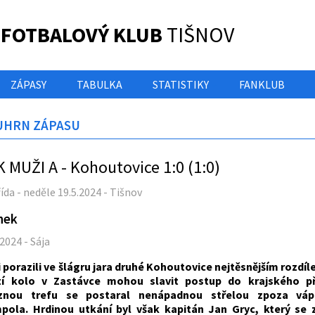
 FOTBALOVÝ KLUB
TIŠNOV
ZÁPASY
TABULKA
STATISTIKY
FANKLUB
UHRN ZÁPASU
 MUŽI A - Kohoutovice 1:0 (1:0)
třída - neděle 19.5.2024 - Tišnov
nek
.2024 - Sája
 porazili ve šlágru jara druhé Kohoutovice nejtěsnějším rozdílem
ští kolo v Zastávce mohou slavit postup do krajského p
ěznou trefu se postaral nenápadnou střelou zpoza váp
pola. Hrdinou utkání byl však kapitán Jan Gryc, který se