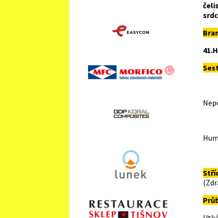
čeli
srdc
Bra
41.
Ses
H
Nepo
P
Hum
V
Stří
(Zdr
Průb
Utk