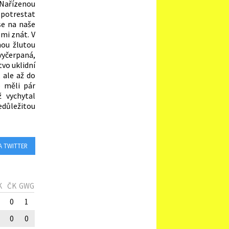
Nařízenou
potrestat
se na naše
lmi znát. V
hou žlutou
vyčerpaná,
tvo uklidní
, ale až do
é měli pár
 vychytal
edůležitou
A TWITTER
K
ČK
GWG
0
1
0
0