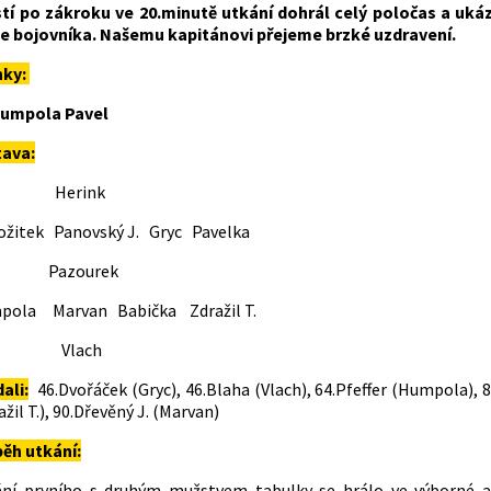
stí po zákroku ve 20.minutě utkání dohrál celý poločas a uká
e bojovníka. Našemu kapitánovi přejeme brzké uzdravení.
nky:
Humpola Pavel
tava:
erink
žitek Panovský J. Gryc Pavelka
azourek
pola Marvan Babička Zdražil T.
lach
dali:
46.Dvořáček (Gryc), 46.Blaha (Vlach), 64.Pfeffer (Humpola), 8
ažil T.), 90.Dřevěný J. (Marvan)
ěh utkání:
ání prvního s druhým mužstvem tabulky se hrálo ve výborné a