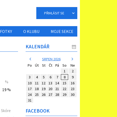
PŘIHLÁSIT SE
FOTKY
O KLUBU
MOJE SEKCE
KALENDÁŘ
SRPEN 2026
Po
Út
St
Čt
Pá
So
Ne
1
2
3
4
5
6
7
8
9
%
10
11
12
13
14
15
16
17
18
19
20
21
22
23
19 %
24
25
26
27
28
29
30
31
FACEBOOK
Skóre