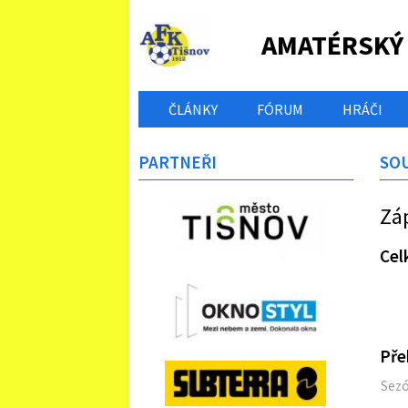
AMATÉRSKÝ
ČLÁNKY
FÓRUM
HRÁČI
PARTNEŘI
SO
Zá
Cel
Pře
Sez