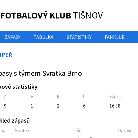
 FOTBALOVÝ KLUB
TIŠNOV
ZÁPASY
TABULKA
STATISTIKY
FANKLUB
UPEŘ
pasy s týmem Svratka Brno
kové statistiky
Z
V
R
P
Skóre
9
1
2
6
16:38
hled zápasů
óna
Soutěž
Tým
Datum