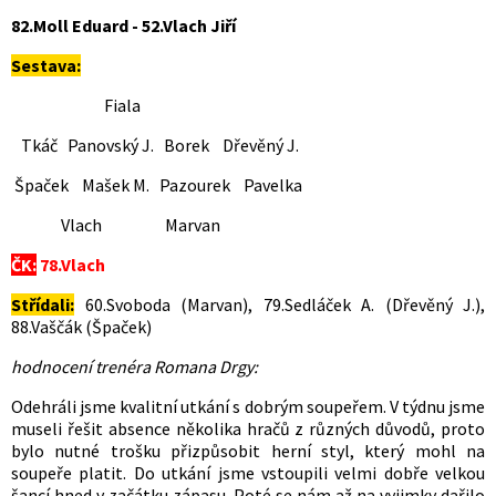
82.Moll Eduard - 52.Vlach Jiří
Sestava:
Fiala
Tkáč Panovský J. Borek Dřevěný J.
Špaček Mašek M. Pazourek Pavelka
Vlach Marvan
ČK:
78.Vlach
Střídali:
60.Svoboda (Marvan), 79.Sedláček A. (Dřevěný J.),
88.Vaščák (Špaček)
hodnocení trenéra Romana Drgy:
Odehráli jsme kvalitní utkání s dobrým soupeřem. V týdnu jsme
museli řešit absence několika hračů z různých důvodů, proto
bylo nutné trošku přizpůsobit herní styl, který mohl na
soupeře platit. Do utkání jsme vstoupili velmi dobře velkou
šancí hned v začátku zápasu. Poté se nám až na vyjimky dařilo