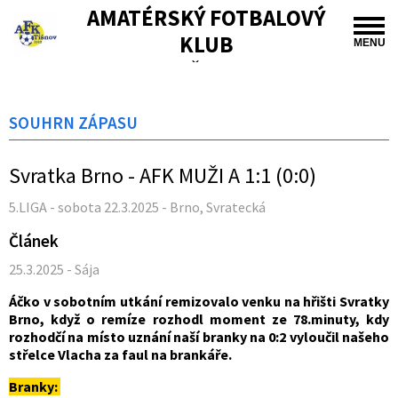
AMATÉRSKÝ FOTBALOVÝ
KLUB
MENU
TIŠNOV
SOUHRN ZÁPASU
Svratka Brno - AFK MUŽI A 1:1 (0:0)
5.LIGA - sobota 22.3.2025 - Brno, Svratecká
Článek
25.3.2025 - Sája
Áčko v sobotním utkání remizovalo venku na hřišti Svratky
Brno, když o remíze rozhodl moment ze 78.minuty, kdy
rozhodčí na místo uznání naší branky na 0:2 vyloučil našeho
střelce Vlacha za faul na brankáře.
Branky: