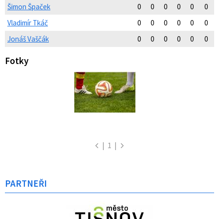
Šimon Špaček
0
0
0
0
0
0
Vladimír Tkáč
0
0
0
0
0
0
Jonáš Vaščák
0
0
0
0
0
0
Fotky
|
1
|
PARTNEŘI