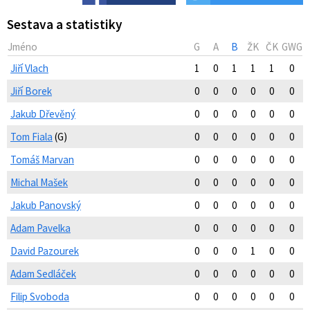
Sestava a statistiky
Jméno
G
A
B
ŽK
ČK
GWG
Jiří Vlach
1
0
1
1
1
0
Jiří Borek
0
0
0
0
0
0
Jakub Dřevěný
0
0
0
0
0
0
Tom Fiala
(G)
0
0
0
0
0
0
Tomáš Marvan
0
0
0
0
0
0
Michal Mašek
0
0
0
0
0
0
Jakub Panovský
0
0
0
0
0
0
Adam Pavelka
0
0
0
0
0
0
David Pazourek
0
0
0
1
0
0
Adam Sedláček
0
0
0
0
0
0
Filip Svoboda
0
0
0
0
0
0