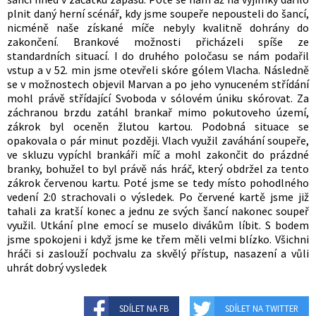
plnit daný herní scénář, kdy jsme soupeře nepousteli do šancí,
nicméně naše získané míče nebyly kvalitně dohrány do
zakončení. Brankové možnosti přicházeli spíše ze
standardních situací. I do druhého poločasu se nám podařil
vstup a v 52. min jsme otevřeli skóre gólem Vlacha. Následně
se v možnostech objevil Marvan a po jeho vynuceném střídání
mohl právě střídající Svoboda v sólovém úniku skórovat. Za
záchranou brzdu zatáhl brankař mimo pokutoveho území,
zákrok byl oceněn žlutou kartou. Podobná situace se
opakovala o pár minut později. Vlach využil zaváhání soupeře,
ve skluzu vypíchl brankáři míč a mohl zakončit do prázdné
branky, bohužel to byl právě nás hráč, který obdržel za tento
zákrok červenou kartu. Poté jsme se tedy místo pohodlného
vedení 2:0 strachovali o výsledek. Po červené kartě jsme již
tahali za kratší konec a jednu ze svých šancí nakonec soupeř
využil. Utkání plne emocí se muselo divákům líbit. S bodem
jsme spokojeni i když jsme ke třem měli velmi blízko. Všichni
hráči si zaslouží pochvalu za skvělý přístup, nasazení a vůli
uhrát dobrý vysledek
SDÍLET NA FB
SDÍLET NA TWITTER