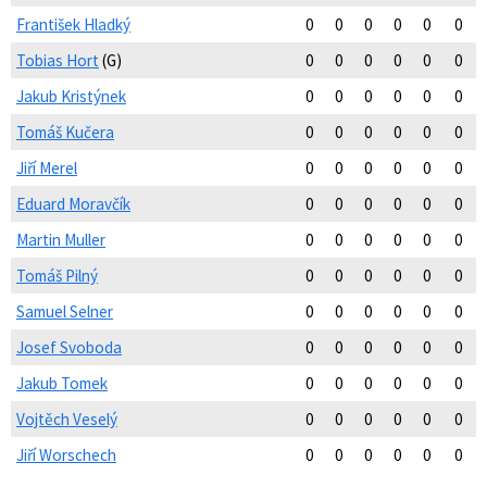
František Hladký
0
0
0
0
0
0
Tobias Hort
(G)
0
0
0
0
0
0
Jakub Kristýnek
0
0
0
0
0
0
Tomáš Kučera
0
0
0
0
0
0
Jiří Merel
0
0
0
0
0
0
Eduard Moravčík
0
0
0
0
0
0
Martin Muller
0
0
0
0
0
0
Tomáš Pilný
0
0
0
0
0
0
Samuel Selner
0
0
0
0
0
0
Josef Svoboda
0
0
0
0
0
0
Jakub Tomek
0
0
0
0
0
0
Vojtěch Veselý
0
0
0
0
0
0
Jiří Worschech
0
0
0
0
0
0