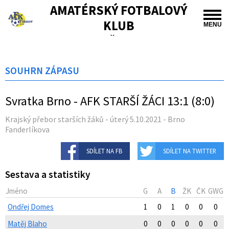
AMATÉRSKÝ FOTBALOVÝ
KLUB
MENU
TIŠNOV
SOUHRN ZÁPASU
Svratka Brno - AFK STARŠÍ ŽÁCI 13:1 (8:0)
Krajský přebor starších žáků - úterý 5.10.2021 - Brno
Fanderlíkova
SDÍLET NA FB
SDÍLET NA TWITTER
Sestava a statistiky
Jméno
G
A
B
ŽK
ČK
GWG
Ondřej Domes
1
0
1
0
0
0
Matěj Blaho
0
0
0
0
0
0