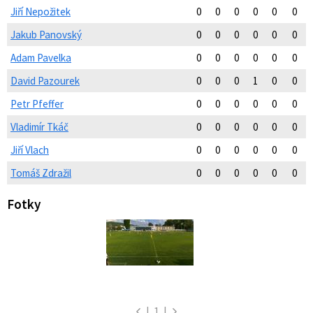
Jiří Nepožitek
0
0
0
0
0
0
Jakub Panovský
0
0
0
0
0
0
Adam Pavelka
0
0
0
0
0
0
David Pazourek
0
0
0
1
0
0
Petr Pfeffer
0
0
0
0
0
0
Vladimír Tkáč
0
0
0
0
0
0
Jiří Vlach
0
0
0
0
0
0
Tomáš Zdražil
0
0
0
0
0
0
Fotky
|
1
|