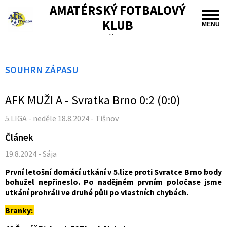
AMATÉRSKÝ FOTBALOVÝ
KLUB
MENU
TIŠNOV
SOUHRN ZÁPASU
AFK MUŽI A - Svratka Brno 0:2 (0:0)
5.LIGA - neděle 18.8.2024 - Tišnov
Článek
19.8.2024 - Sája
První letošní domácí utkání v 5.lize proti Svratce Brno body
bohužel nepřineslo. Po nadějném prvním poločase jsme
utkání prohráli ve druhé půli po vlastních chybách.
Branky: