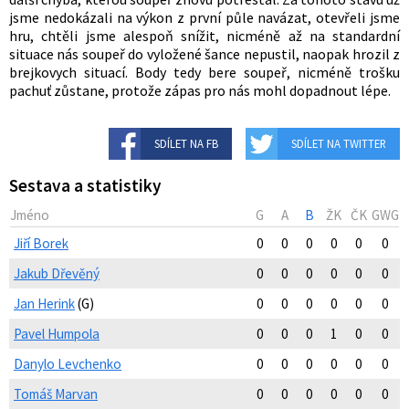
jsme nedokázali na výkon z první půle navázat, otevřeli jsme
hru, chtěli jsme alespoň snížit, nicméně až na standardní
situace nás soupeř do vyložené šance nepustil, naopak hrozil z
brejkovych situací. Body tedy bere soupeř, nicméně trošku
pachuť zůstane, protože zápas pro nás mohl dopadnout lépe.
SDÍLET NA FB
SDÍLET NA TWITTER
Sestava a statistiky
Jméno
G
A
B
ŽK
ČK
GWG
Jiří Borek
0
0
0
0
0
0
Jakub Dřevěný
0
0
0
0
0
0
Jan Herink
(G)
0
0
0
0
0
0
Pavel Humpola
0
0
0
1
0
0
Danylo Levchenko
0
0
0
0
0
0
Tomáš Marvan
0
0
0
0
0
0