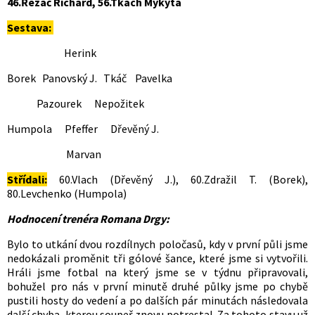
46.Řezáč Richard, 56.Tkach Mykyta
Sestava:
Herink
Borek Panovský J. Tkáč Pavelka
Pazourek Nepožitek
Humpola Pfeffer Dřevěný J.
Marvan
Střídali:
60.Vlach (Dřevěný J.), 60.Zdražil T. (Borek),
80.Levchenko (Humpola)
Hodnocení trenéra Romana Drgy:
Bylo to utkání dvou rozdílnych poločasů, kdy v první půli jsme
nedokázali proměnit tři gólové šance, které jsme si vytvořili.
Hráli jsme fotbal na který jsme se v týdnu připravovali,
bohužel pro nás v první minutě druhé půlky jsme po chybě
pustili hosty do vedení a po dalších pár minutách následovala
další chyba, kterou soupeř znovu potrestal. Za tohoto stavu už