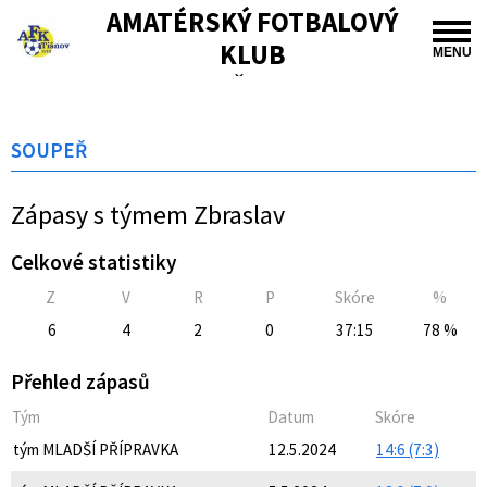
AMATÉRSKÝ FOTBALOVÝ
KLUB
MENU
TIŠNOV
SOUPEŘ
Zápasy s týmem Zbraslav
Celkové statistiky
Z
V
R
P
Skóre
%
6
4
2
0
37:15
78 %
Přehled zápasů
Tým
Datum
Skóre
tým MLADŠÍ PŘÍPRAVKA
12.5.2024
14:6 (7:3)