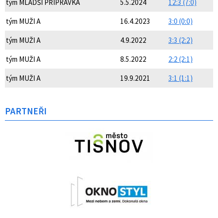
tým MLADŠÍ PŘÍPRAVKA
5.5.2024
12:3 (7:0)
tým MUŽI A
16.4.2023
3:0 (0:0)
tým MUŽI A
4.9.2022
3:3 (2:2)
tým MUŽI A
8.5.2022
2:2 (2:1)
tým MUŽI A
19.9.2021
3:1 (1:1)
PARTNEŘI