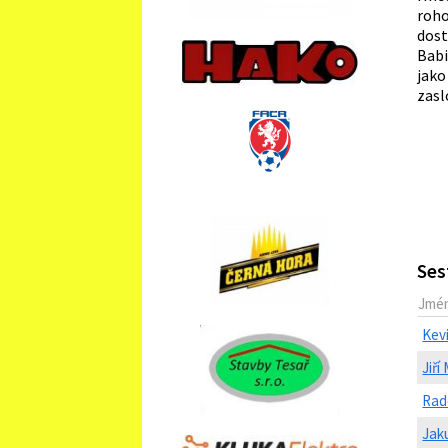
roho
dost
Babi
jako
zasl
Ses
Jmé
Kev
Jiří
Rad
Jak