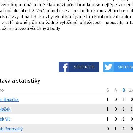
vém kopu a následné skrumáži před brankou se nejlépe zorient
al míč do sítě 1:2. V 67. minutě se z trestného kopu z 20 m trefil 
čka a zvýšil na 1:3. Po zbytek utkání jsme hru kontrolovali a dom
 v celé druhé půli do žádné vyložené příležitosti nepustili, a t
ouženě odvezli všechny 3 body.
SDÍLET NA FB
SDÍLET N
tava a statistiky
no
G
A
B
Ž
in Babička
1
0
1
0
 Mašek
1
0
1
1
ek Vít
1
0
1
0
ub Panovský
0
1
1
0