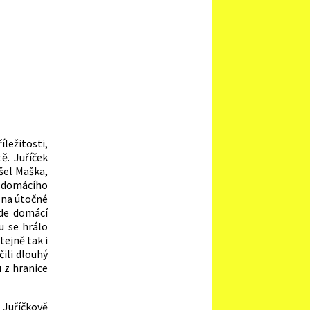
íležitosti,
ě. Juříček
šel Maška,
l domácího
 na útočné
kde domácí
u se hrálo
tejně tak i
čili dlouhý
 z hranice
 Juříčkově