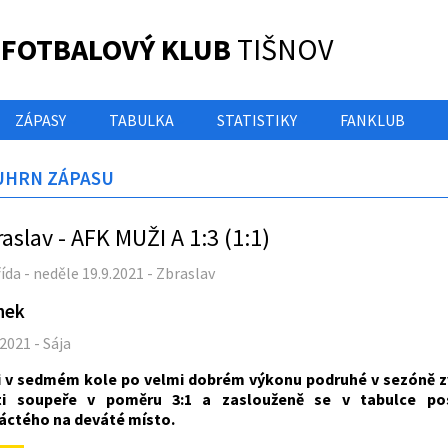
 FOTBALOVÝ KLUB
TIŠNOV
ZÁPASY
TABULKA
STATISTIKY
FANKLUB
UHRN ZÁPASU
aslav - AFK MUŽI A 1:3 (1:1)
třída - neděle 19.9.2021 - Zbraslav
nek
.2021 - Sája
i v sedmém kole po velmi dobrém výkonu podruhé v sezóně zví
šti soupeře v poměru 3:1 a zaslouženě se v tabulce po
áctého na deváté místo.