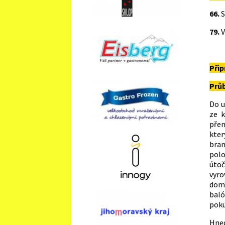
66.
S
79.
V
Přip
Průb
Do u
ze k
přen
kter
bran
polo
útoč
vyro
domá
baló
poku
Hned