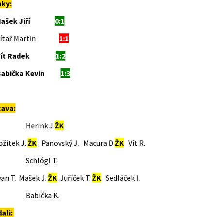
nky:
ašek Jiří
0:1
ítař Martin
1:1
ít Radek
1:2
abička Kevin
1:3
tava:
erink J.
ŽK
žitek J.
ŽK
Panovský J. Macura D.
ŽK
Vít R.
hlógl T.
an T. Mašek J.
ŽK
Juříček T.
ŽK
Sedláček I.
abička K.
dali: