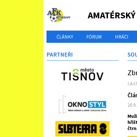
AMATÉRSKÝ
ČLÁNKY
FÓRUM
HRÁČI
PARTNEŘI
SO
Zbr
I.A.
Člá
20.9
Muž
hři
čtrn