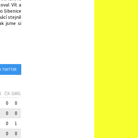
oval Vít a
do šibenice
ácí stejně
ak jsme si
A TWITTER
K
ČK
GWG
0
0
0
0
0
1
0
0