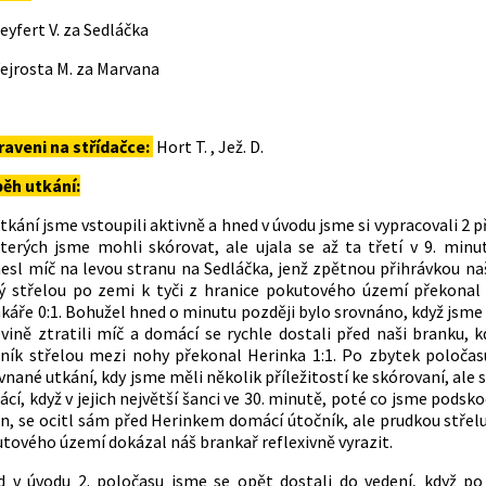
eyfert V. za Sedláčka
ejrosta M. za Marvana
raveni na střídačce:
Hort T. , Jež. D.
ěh utkání:
tkání jsme vstoupili aktivně a hned v úvodu jsme si vypracovali 2 př
terých jsme mohli skórovat, ale ujala se až ta třetí v 9. minut
esl míč na levou stranu na Sedláčka, jenž zpětnou přihrávkou na
ý střelou po zemi k tyči z hranice pokutového území překona
káře 0:1. Bohužel hned o minutu později bylo srovnáno, když jsme
vině ztratili míč a domácí se rychle dostali před naši branku, 
ník střelou mezi nohy překonal Herinka 1:1. Po zbytek poločas
vnané utkání, kdy jsme měli několik příležitostí ke skórovaní, ale s
cí, když v jejich největší šanci ve 30. minutě, poté co jsme podsko
n, se ocitl sám před Herinkem domácí útočník, ale prudkou střelu
tového území dokázal náš brankař reflexivně vyrazit.
 v úvodu 2. poločasu jsme se opět dostali do vedení, když po