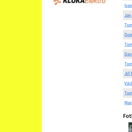
Iva
Jan
Tom
Dom
Tom
Dav
Tom
Jiří
Vác
Tom
Mar
Fot