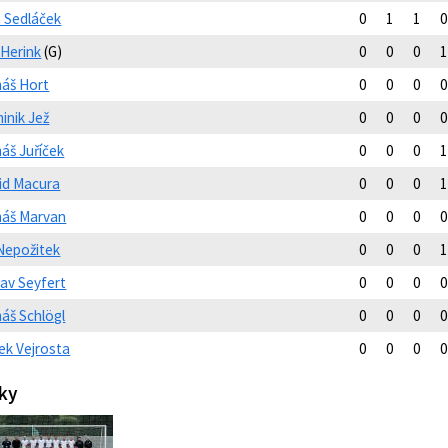
n Sedláček
0
1
1
0
 Herink
(G)
0
0
0
1
áš Hort
0
0
0
0
inik Jež
0
0
0
0
áš Juříček
0
0
0
1
id Macura
0
0
0
1
áš Marvan
0
0
0
0
 Nepožitek
0
0
0
1
lav Seyfert
0
0
0
0
áš Schlögl
0
0
0
0
ek Vejrosta
0
0
0
0
ky