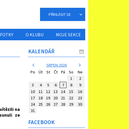
PŘIHLÁSIT SE
FOTKY
O KLUBU
MOJE SEKCE
KALENDÁŘ
SRPEN 2026
Po
Út
St
Čt
Pá
So
Ne
1
2
3
4
5
6
7
8
9
10
11
12
13
14
15
16
17
18
19
20
21
22
23
24
25
26
27
28
29
30
tězili na
31
sunuli ze
FACEBOOK