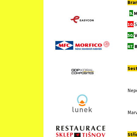
Bra
9.
M
10.
S
50.
V
67.
B
Ses
H
Nepo
Sc
Marv
B
Stří