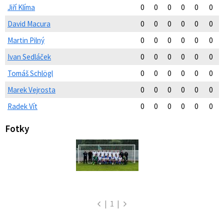
Jiří Klíma
0
0
0
0
0
0
David Macura
0
0
0
0
0
0
Martin Pilný
0
0
0
0
0
0
Ivan Sedláček
0
0
0
0
0
0
Tomáš Schlögl
0
0
0
0
0
0
Marek Vejrosta
0
0
0
0
0
0
Radek Vít
0
0
0
0
0
0
Fotky
|
1
|