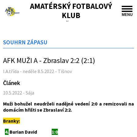
AMATÉRSKÝ FOTBALOVÝ
KLUB
MENU
TIŠNOV
SOUHRN ZÁPASU
AFK MUŽI A - Zbraslav 2:2 (2:1)
I.A.třída - neděle 8.5.2022 - Tišnov
Článek
10.5.2022 - Sája
Muži bohužel neudrželi nadějné vedení 2:0 a remizovali na
domácím hřišti se Zbraslaví 2:2.
Branky:
4.
Burian David
1:0