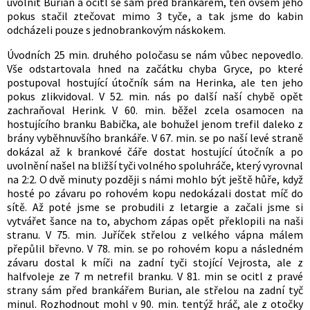
uvolnit Burian a ocitl se sám před brankářem, ten ovšem jeho
pokus stačil ztečovat mimo 3 tyče, a tak jsme do kabin
odcházeli pouze s jednobrankovým náskokem.
Úvodních 25 min. druhého poločasu se nám vůbec nepovedlo.
Vše odstartovala hned na začátku chyba Gryce, po které
postupoval hostující útočník sám na Herinka, ale ten jeho
pokus zlikvidoval. V 52. min. nás po další naší chybě opět
zachraňoval Herink. V 60. min. běžel zcela osamocen na
hostujícího branku Babička, ale bohužel jenom trefil daleko z
brány vyběhnuvšího brankáře. V 67. min. se po naší levé straně
dokázal až k brankové čáře dostat hostující útočník a po
uvolnění našel na bližší tyči volného spoluhráče, který vyrovnal
na 2:2. O dvě minuty později s námi mohlo být ještě hůře, když
hosté po závaru po rohovém kopu nedokázali dostat míč do
sítě. Až poté jsme se probudili z letargie a začali jsme si
vytvářet šance na to, abychom zápas opět překlopili na naši
stranu. V 75. min. Juříček střelou z velkého vápna málem
přepůlil břevno. V 78. min. se po rohovém kopu a následném
závaru dostal k míči na zadní tyči stojící Vejrosta, ale z
halfvoleje ze 7 m netrefil branku. V 81. min se ocitl z pravé
strany sám před brankářem Burian, ale střelou na zadní tyč
minul. Rozhodnout mohl v 90. min. tentýž hráč, ale z otočky