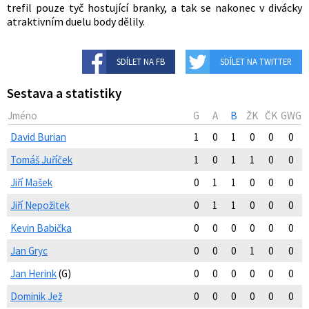
trefil pouze tyč hostující branky, a tak se nakonec v divácky
atraktivním duelu body dělily.
SDÍLET NA FB
SDÍLET NA TWITTER
Sestava a statistiky
Jméno
G
A
B
ŽK
ČK
GWG
David Burian
1
0
1
0
0
0
Tomáš Juříček
1
0
1
1
0
0
Jiří Mašek
0
1
1
0
0
0
Jiří Nepožitek
0
1
1
0
0
0
Kevin Babička
0
0
0
0
0
0
Jan Gryc
0
0
0
1
0
0
Jan Herink
(G)
0
0
0
0
0
0
Dominik Jež
0
0
0
0
0
0