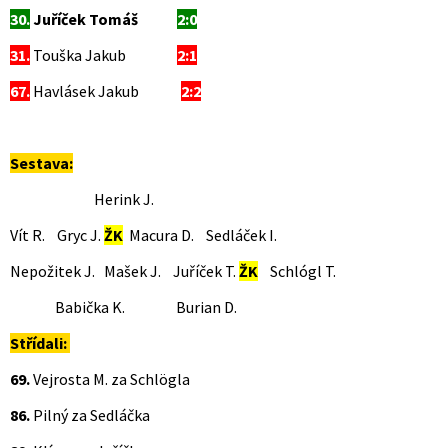
30.
Juříček Tomáš
2:0
31.
Touška Jakub
2:1
67.
Havlásek Jakub
2:2
Sestava:
Herink J.
Vít R. Gryc J.
ŽK
Macura D. Sedláček I.
Nepožitek J. Mašek J. Juříček T.
ŽK
Schlógl T.
Babička K. Burian D.
Střídali:
69.
Vejrosta M. za Schlögla
86.
Pilný za Sedláčka