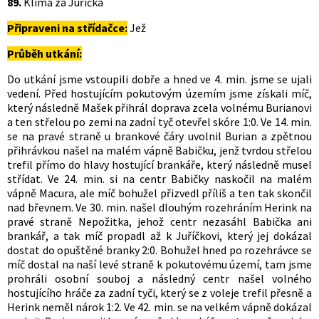
89.
Klíma za Juříčka
Připraveni na střídačce:
Jež
Průběh utkání:
Do utkání jsme vstoupili dobře a hned ve 4. min. jsme se ujali
vedení. Před hostujícím pokutovým územím jsme získali míč,
který následně Mašek přihrál doprava zcela volnému Burianovi
a ten střelou po zemi na zadní tyč otevřel skóre 1:0. Ve 14. min.
se na pravé straně u brankové čáry uvolnil Burian a zpětnou
přihrávkou našel na malém vápně Babičku, jenž tvrdou střelou
trefil přímo do hlavy hostující brankáře, který následně musel
střídat. Ve 24. min. si na centr Babičky naskočil na malém
vápně Macura, ale míč bohužel přizvedl příliš a ten tak skončil
nad břevnem. Ve 30. min. našel dlouhým rozehráním Herink na
pravé straně Nepožitka, jehož centr nezasáhl Babička ani
brankář, a tak míč propadl až k Juříčkovi, který jej dokázal
dostat do opuštěné branky 2:0. Bohužel hned po rozehrávce se
míč dostal na naší levé straně k pokutovému území, tam jsme
prohráli osobní souboj a následný centr našel volného
hostujícího hráče za zadní tyči, který se z voleje trefil přesně a
Herink neměl nárok 1:2. Ve 42. min. se na velkém vápně dokázal