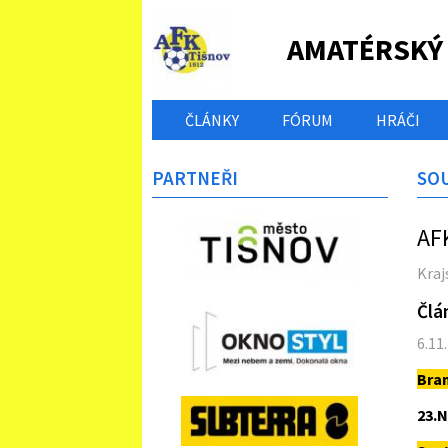
AMATÉRSKÝ
ČLÁNKY
FÓRUM
HRÁČI
PARTNEŘI
SO
AF
Kraj
Člá
6.11
Bra
23.N