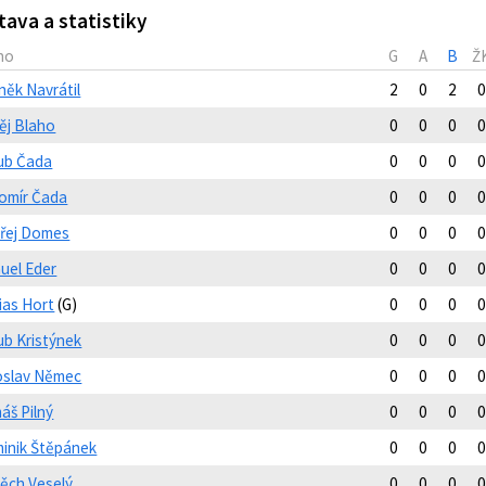
tava a statistiky
no
G
A
B
Ž
něk Navrátil
2
0
2
0
ěj Blaho
0
0
0
0
ub Čada
0
0
0
0
omír Čada
0
0
0
0
řej Domes
0
0
0
0
uel Eder
0
0
0
0
ias Hort
(G)
0
0
0
0
ub Kristýnek
0
0
0
0
oslav Němec
0
0
0
0
áš Pilný
0
0
0
0
inik Štěpánek
0
0
0
0
těch Veselý
0
0
0
0