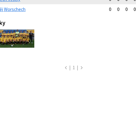
ěj Worschech
0
0
0
0
ky
|
1
|