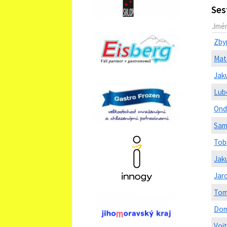
Ses
Jmé
Zby
Mat
Jak
Lub
Ond
Sam
Tob
Jak
Jar
Tom
Dom
Voj