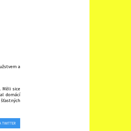
 mužstvem a
. Měli sice
tal domácí
 šťastných
A TWITTER