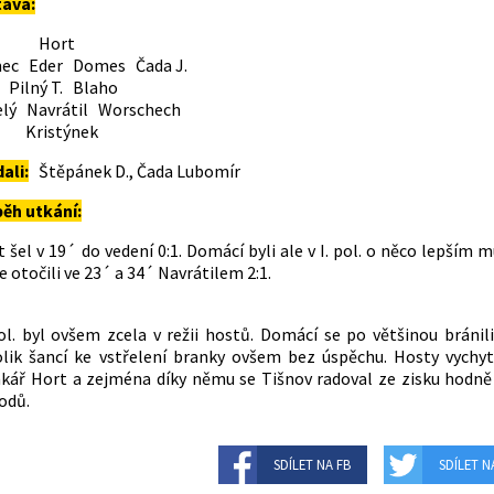
tava:
ort
ec Eder Domes Čada J.
ný T. Blaho
elý Navrátil Worschech
istýnek
dali:
Štěpánek D., Čada Lubomír
ěh utkání:
t šel v 19´ do vedení 0:1. Domácí byli ale v I. pol. o něco lepším
e otočili ve 23´ a 34´ Navrátilem 2:1.
pol. byl ovšem zcela v režii hostů. Domácí se po většinou bránili
lik šancí ke vstřelení branky ovšem bez úspěchu. Hosty vychy
kář Hort a zejména díky němu se Tišnov radoval ze zisku hodně
bodů.
SDÍLET NA FB
SDÍLET N