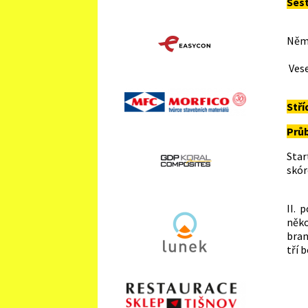
Ses
H
Něm
Pil
Ves
Kr
Stří
Průb
Star
skór
II. 
něko
bran
tří 