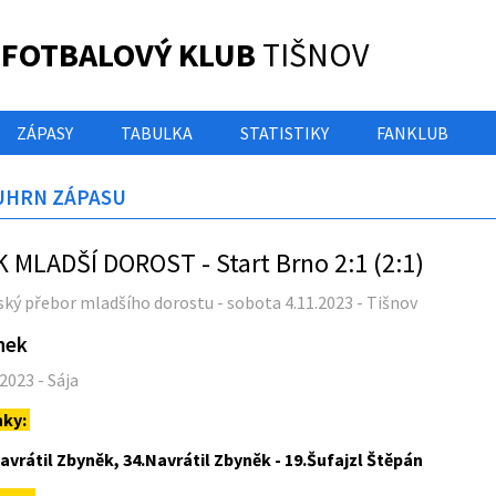
 FOTBALOVÝ KLUB
TIŠNOV
ZÁPASY
TABULKA
STATISTIKY
FANKLUB
UHRN ZÁPASU
K MLADŠÍ DOROST - Start Brno 2:1 (2:1)
ský přebor mladšího dorostu - sobota 4.11.2023 - Tišnov
nek
.2023 - Sája
nky:
avrátil Zbyněk, 34.Navrátil Zbyněk - 19.Šufajzl Štěpán