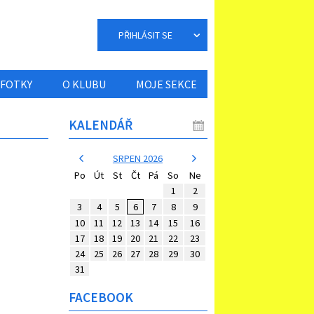
PŘIHLÁSIT SE
FOTKY
O KLUBU
MOJE SEKCE
KALENDÁŘ
SRPEN 2026
Po
Út
St
Čt
Pá
So
Ne
1
2
3
4
5
6
7
8
9
10
11
12
13
14
15
16
17
18
19
20
21
22
23
24
25
26
27
28
29
30
31
FACEBOOK