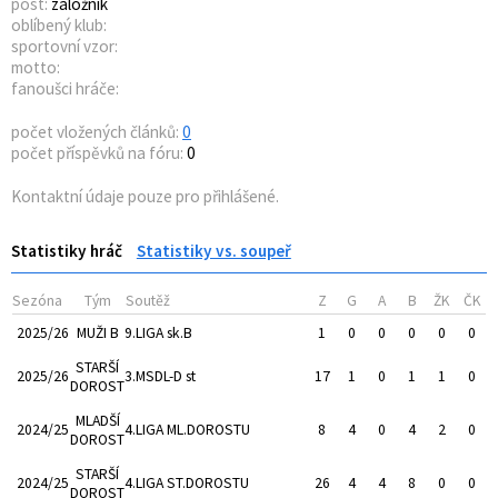
post:
záložník
oblíbený klub:
sportovní vzor:
motto:
fanoušci hráče:
počet vložených článků:
0
počet příspěvků na fóru:
0
Kontaktní údaje pouze pro přihlášené.
Statistiky hráč
Statistiky vs. soupeř
Sezóna
Tým
Soutěž
Z
G
A
B
ŽK
ČK
2025/26
MUŽI B
9.LIGA sk.B
1
0
0
0
0
0
STARŠÍ
2025/26
3.MSDL-D st
17
1
0
1
1
0
DOROST
MLADŠÍ
2024/25
4.LIGA ML.DOROSTU
8
4
0
4
2
0
DOROST
STARŠÍ
2024/25
4.LIGA ST.DOROSTU
26
4
4
8
0
0
DOROST