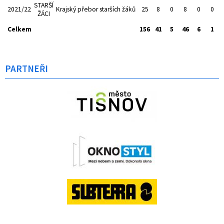
STARŠÍ
2021/22
Krajský přebor starších žáků
25
8
0
8
0
0
ŽÁCI
Celkem
156
41
5
46
6
1
PARTNEŘI