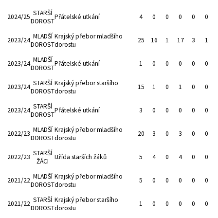
STARŠÍ
2024/25
Přátelské utkání
4
0
0
0
0
0
DOROST
MLADŠÍ
Krajský přebor mladšího
2023/24
25
16
1
17
3
1
DOROST
dorostu
MLADŠÍ
2023/24
Přátelské utkání
1
0
0
0
0
0
DOROST
STARŠÍ
Krajský přebor staršího
2023/24
15
1
0
1
0
0
DOROST
dorostu
STARŠÍ
2023/24
Přátelské utkání
3
0
0
0
0
0
DOROST
MLADŠÍ
Krajský přebor mladšího
2022/23
20
3
0
3
0
0
DOROST
dorostu
STARŠÍ
2022/23
I.třída starších žáků
5
4
0
4
0
0
ŽÁCI
MLADŠÍ
Krajský přebor mladšího
2021/22
5
0
0
0
0
0
DOROST
dorostu
STARŠÍ
Krajský přebor staršího
2021/22
1
0
0
0
0
0
DOROST
dorostu