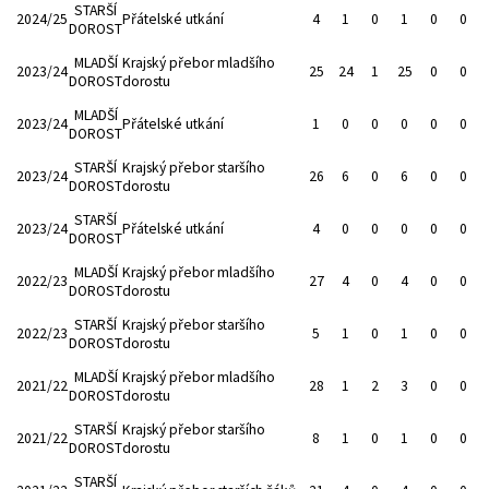
STARŠÍ
2024/25
Přátelské utkání
4
1
0
1
0
0
DOROST
MLADŠÍ
Krajský přebor mladšího
2023/24
25
24
1
25
0
0
DOROST
dorostu
MLADŠÍ
2023/24
Přátelské utkání
1
0
0
0
0
0
DOROST
STARŠÍ
Krajský přebor staršího
2023/24
26
6
0
6
0
0
DOROST
dorostu
STARŠÍ
2023/24
Přátelské utkání
4
0
0
0
0
0
DOROST
MLADŠÍ
Krajský přebor mladšího
2022/23
27
4
0
4
0
0
DOROST
dorostu
STARŠÍ
Krajský přebor staršího
2022/23
5
1
0
1
0
0
DOROST
dorostu
MLADŠÍ
Krajský přebor mladšího
2021/22
28
1
2
3
0
0
DOROST
dorostu
STARŠÍ
Krajský přebor staršího
2021/22
8
1
0
1
0
0
DOROST
dorostu
STARŠÍ