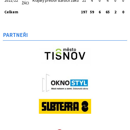
2021/22
Krajský přebor starších žáků
21
4
0
4
0
0
ŽÁCI
Celkem
197
59
6
65
2
0
PARTNEŘI