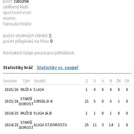
post:
záložník
oblíbený klub:
sportovní vzor:
motto:
fanoušci hráče:
počet vložených článků:
0
počet příspěvků na fóru:
0
Kontaktní údaje pouze pro přihlášené.
Statistiky hráč
Statistiky vs. soupeř
Sezóna
Tým
Soutěž
Z
G
A
B
ŽK
ČK
2025/26
MUŽI A
5.LIGA
1
0
0
0
0
0
STARŠÍ
2025/26
3.MSDL-D st
21
5
0
5
1
0
DOROST
2024/25
MUŽI B
9.LIGA sk.B
1
1
0
1
0
0
STARŠÍ
2024/25
4.LIGA ST.DOROSTU
25
11
3
14
1
0
DOROST