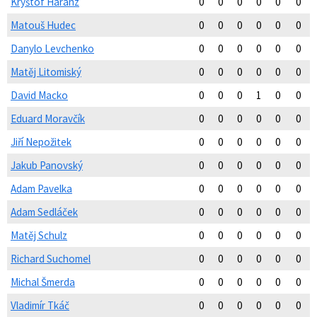
Kryštof Haranz
0
0
0
0
0
0
Matouš Hudec
0
0
0
0
0
0
Danylo Levchenko
0
0
0
0
0
0
Matěj Litomiský
0
0
0
0
0
0
David Macko
0
0
0
1
0
0
Eduard Moravčík
0
0
0
0
0
0
Jiří Nepožitek
0
0
0
0
0
0
Jakub Panovský
0
0
0
0
0
0
Adam Pavelka
0
0
0
0
0
0
Adam Sedláček
0
0
0
0
0
0
Matěj Schulz
0
0
0
0
0
0
Richard Suchomel
0
0
0
0
0
0
Michal Šmerda
0
0
0
0
0
0
Vladimír Tkáč
0
0
0
0
0
0