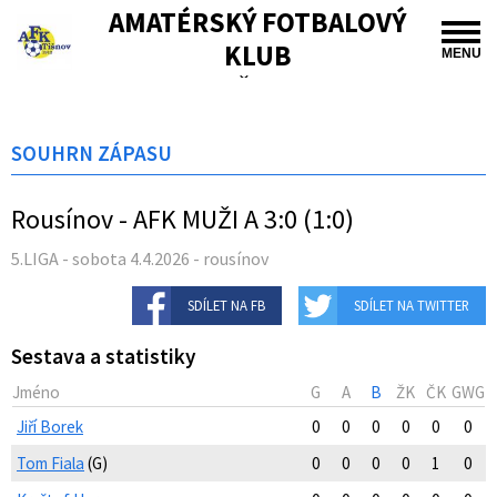
AMATÉRSKÝ FOTBALOVÝ
KLUB
MENU
TIŠNOV
SOUHRN ZÁPASU
Rousínov - AFK MUŽI A 3:0 (1:0)
5.LIGA - sobota 4.4.2026 - rousínov
SDÍLET NA FB
SDÍLET NA TWITTER
Sestava a statistiky
Jméno
G
A
B
ŽK
ČK
GWG
Jiří Borek
0
0
0
0
0
0
Tom Fiala
(G)
0
0
0
0
1
0