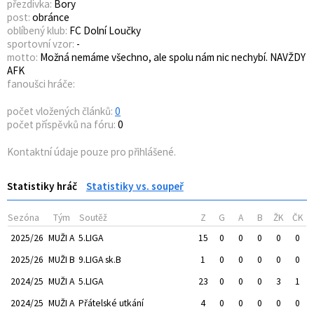
přezdívka:
Bory
post:
obránce
oblíbený klub:
FC Dolní Loučky
sportovní vzor:
-
motto:
Možná nemáme všechno, ale spolu nám nic nechybí. NAVŽDY
AFK
fanoušci hráče:
počet vložených článků:
0
počet příspěvků na fóru:
0
Kontaktní údaje pouze pro přihlášené.
Statistiky hráč
Statistiky vs. soupeř
Sezóna
Tým
Soutěž
Z
G
A
B
ŽK
ČK
2025/26
MUŽI A
5.LIGA
15
0
0
0
0
0
2025/26
MUŽI B
9.LIGA sk.B
1
0
0
0
0
0
2024/25
MUŽI A
5.LIGA
23
0
0
0
3
1
2024/25
MUŽI A
Přátelské utkání
4
0
0
0
0
0