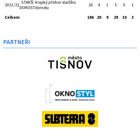
STARŠÍ
Krajský přebor staršího
2021/22
26
4
1
5
0
1
DOROST
dorostu
Celkem
186
20
9
29
10
3
PARTNEŘI