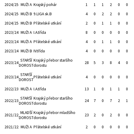
2024/25
MUŽI A
Krajský pohár
1
1
1
2
0
0
2024/25
MUŽI B
9.LIGA sk.B
4
0
2
2
0
0
2024/25
MUŽI B
Přátelské utkání
2
0
1
1
0
0
2023/24
MUŽI A
I.A.třída
8
0
0
0
0
0
2023/24
MUŽI A
Přátelské utkání
4
0
1
1
0
0
2023/24
MUŽI B
IV.třída
4
0
0
0
0
0
STARŠÍ
Krajský přebor staršího
2023/24
28
5
3
8
4
0
DOROST
dorostu
STARŠÍ
2023/24
Přátelské utkání
4
0
0
0
0
0
DOROST
2022/23
MUŽI A
I.A.třída
13
1
0
1
1
0
STARŠÍ
Krajský přebor staršího
2022/23
24
7
0
7
2
1
DOROST
dorostu
MLADŠÍ
Krajský přebor mladšího
2021/22
23
2
0
2
0
0
DOROST
dorostu
2021/22
MUŽI A
Přátelské utkání
2
0
0
0
0
0