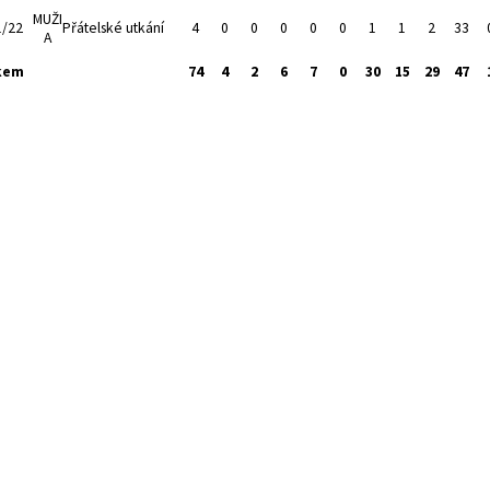
MUŽI
1/22
Přátelské utkání
4
0
0
0
0
0
1
1
2
33
A
kem
74
4
2
6
7
0
30
15
29
47