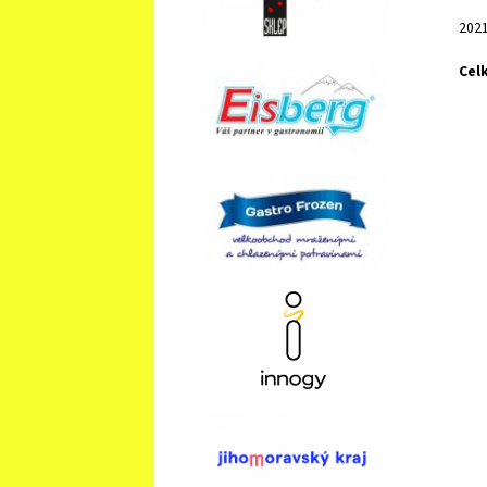
202
Cel