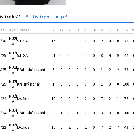
istiky hráč
Statistiky vs. soupeř
óna
Tým
Soutěž
Z
G
A
B
ŽK
ČK
V
R
P
%
MUŽI
5/26
5.LIGA
14
0
0
0
0
0
2
4
8
24
A
MUŽI
4/25
5.LIGA
21
0
0
0
5
0
8
4
9
44
A
MUŽI
4/25
Přátelské utkání
5
0
0
0
0
0
1
2
2
33
A
MUŽI
4/25
Krajský pohár
1
0
0
0
0
0
1
0
0
100
A
MUŽI
3/24
I.A.třída
10
0
0
0
0
0
7
2
1
77
A
MUŽI
3/24
Přátelské utkání
3
1
0
1
0
0
3
0
0
100
A
MUŽI
1/22
I.A.třída
16
3
2
5
2
0
7
2
7
48
A