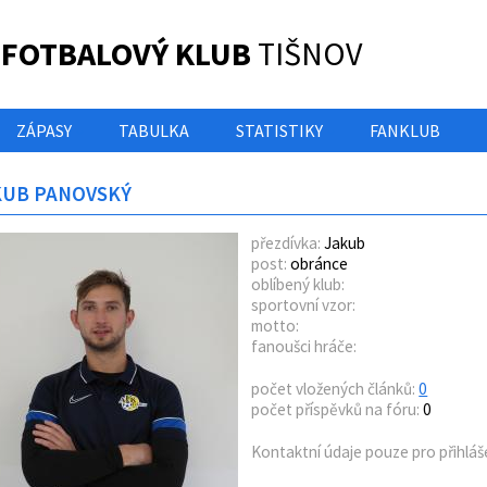
 FOTBALOVÝ KLUB
TIŠNOV
ZÁPASY
TABULKA
STATISTIKY
FANKLUB
KUB PANOVSKÝ
přezdívka:
Jakub
post:
obránce
oblíbený klub:
sportovní vzor:
motto:
fanoušci hráče:
počet vložených článků:
0
počet příspěvků na fóru:
0
Kontaktní údaje pouze pro přihláš