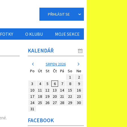
PŘIHLÁSIT SE
FOTKY
O KLUBU
MOJE SEKCE
KALENDÁŘ
SRPEN 2026
Po
Út
St
Čt
Pá
So
Ne
1
2
3
4
5
6
7
8
9
10
11
12
13
14
15
16
17
18
19
20
21
22
23
24
25
26
27
28
29
30
31
ené.
FACEBOOK