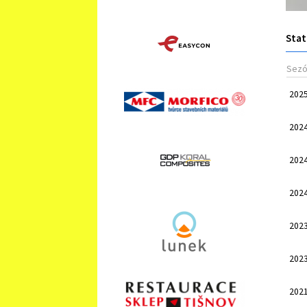
Stat
Sez
202
202
202
202
202
202
202