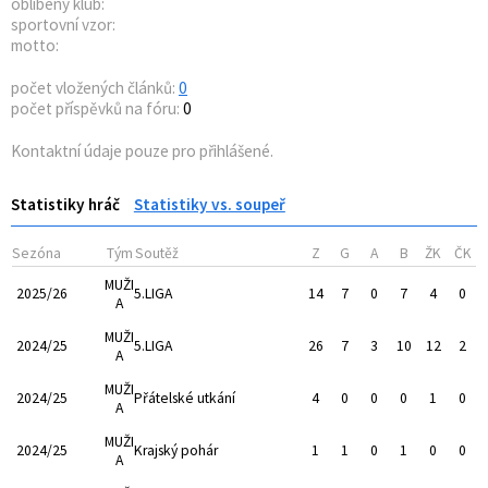
oblíbený klub:
sportovní vzor:
motto:
počet vložených článků:
0
počet příspěvků na fóru:
0
Kontaktní údaje pouze pro přihlášené.
Statistiky hráč
Statistiky vs. soupeř
Sezóna
Tým
Soutěž
Z
G
A
B
ŽK
ČK
MUŽI
2025/26
5.LIGA
14
7
0
7
4
0
A
MUŽI
2024/25
5.LIGA
26
7
3
10
12
2
A
MUŽI
2024/25
Přátelské utkání
4
0
0
0
1
0
A
MUŽI
2024/25
Krajský pohár
1
1
0
1
0
0
A