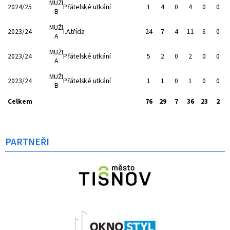
MUŽI
2024/25
Přátelské utkání
1
4
0
4
0
0
B
MUŽI
2023/24
I.A.třída
24
7
4
11
6
0
A
MUŽI
2023/24
Přátelské utkání
5
2
0
2
0
0
A
MUŽI
2023/24
Přátelské utkání
1
1
0
1
0
0
B
Celkem
76
29
7
36
23
2
PARTNEŘI