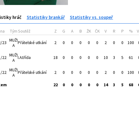
istiky hráč
Statistiky brankář
Statistiky vs. soupeř
óna
Tým
Soutěž
Z
G
A
B
ŽK
ČK
V
R
P
%
MUŽI
2/23
Přátelské utkání
2
0
0
0
0
0
2
0
0
100
A
MUŽI
1/22
I.A.třída
18
0
0
0
0
0
10
3
5
61
A
MUŽI
1/22
Přátelské utkání
2
0
0
0
0
0
2
0
0
100
A
kem
22
0
0
0
0
0
14
3
5
68