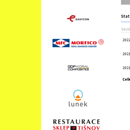
Stat
Sez
202
202
202
Cel