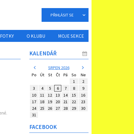
PŘIHLÁSIT SE
FOTKY
O KLUBU
MOJE SEKCE
KALENDÁŘ
SRPEN 2026
Po
Út
St
Čt
Pá
So
Ne
1
2
3
4
5
6
7
8
9
10
11
12
13
14
15
16
17
18
19
20
21
22
23
24
25
26
27
28
29
30
ené.
31
FACEBOOK