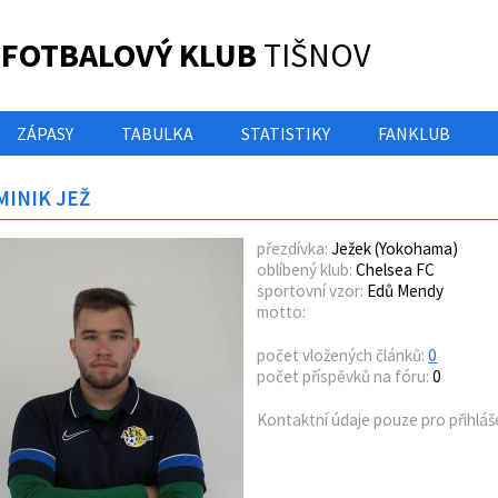
 FOTBALOVÝ KLUB
TIŠNOV
ZÁPASY
TABULKA
STATISTIKY
FANKLUB
INIK JEŽ
přezdívka:
Ježek (Yokohama)
oblíbený klub:
Chelsea FC
sportovní vzor:
Edů Mendy
motto:
počet vložených článků:
0
počet příspěvků na fóru:
0
Kontaktní údaje pouze pro přihláš