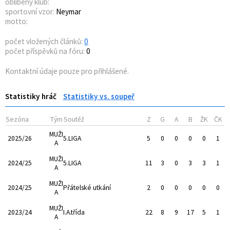
oblíbený klub:
sportovní vzor:
Neymar
motto:
počet vložených článků:
0
počet příspěvků na fóru:
0
Kontaktní údaje pouze pro přihlášené.
Statistiky hráč
Statistiky vs. soupeř
Sezóna
Tým
Soutěž
Z
G
A
B
ŽK
ČK
MUŽI
2025/26
5.LIGA
5
0
0
0
0
1
A
MUŽI
2024/25
5.LIGA
11
3
0
3
3
1
A
MUŽI
2024/25
Přátelské utkání
2
0
0
0
0
0
A
MUŽI
2023/24
I.A.třída
22
8
9
17
5
1
A