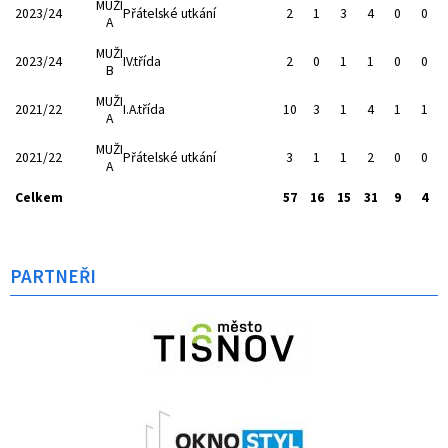
MUŽI
2023/24
Přátelské utkání
2
1
3
4
0
0
A
MUŽI
2023/24
IV.třída
2
0
1
1
0
0
B
MUŽI
2021/22
I.A.třída
10
3
1
4
1
1
A
MUŽI
2021/22
Přátelské utkání
3
1
1
2
0
0
A
Celkem
57
16
15
31
9
4
PARTNEŘI