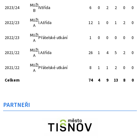
MUŽI
2023/24
IV.třída
6
0
2
2
0
0
B
MUŽI
2022/23
I.A.třída
12
1
0
1
2
0
A
MUŽI
2022/23
Přátelské utkání
1
0
0
0
0
0
A
MUŽI
2021/22
I.A.třída
26
1
4
5
2
0
A
MUŽI
2021/22
Přátelské utkání
8
1
1
2
0
0
A
Celkem
74
4
9
13
8
0
PARTNEŘI