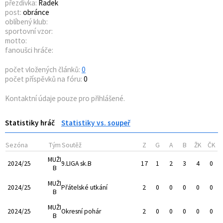
přezdívka:
Radek
post:
obránce
oblíbený klub:
sportovní vzor:
motto:
fanoušci hráče:
počet vložených článků:
0
počet příspěvků na fóru:
0
Kontaktní údaje pouze pro přihlášené.
Statistiky hráč
Statistiky vs. soupeř
Sezóna
Tým
Soutěž
Z
G
A
B
ŽK
ČK
MUŽI
2024/25
9.LIGA sk.B
17
1
2
3
4
0
B
MUŽI
2024/25
Přátelské utkání
2
0
0
0
0
0
B
MUŽI
2024/25
Okresní pohár
2
0
0
0
0
0
B