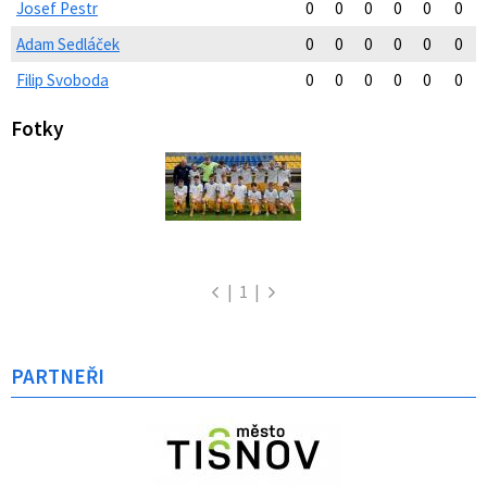
Josef Pestr
0
0
0
0
0
0
Adam Sedláček
0
0
0
0
0
0
Filip Svoboda
0
0
0
0
0
0
Fotky
|
1
|
PARTNEŘI