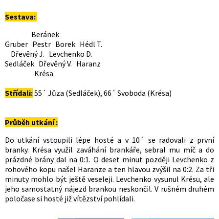
Sestava:
Beránek
Gruber Pestr Borek Hédl T.
Dřevěný J. Levchenko D.
Sedláček Dřevěný V. Haranz
Krésa
Střídali:
55´ Jůza (Sedláček), 66´ Svoboda (Krésa)
Průběh utkání :
Do utkání vstoupili lépe hosté a v 10´ se radovali z první
branky. Krésa využil zaváhání brankáře, sebral mu míč a do
prázdné brány dal na 0:1. O deset minut později Levchenko z
rohového kopu našel Haranze a ten hlavou zvýšil na 0:2. Za tři
minuty mohlo být ještě veseleji. Levchenko vysunul Krésu, ale
jeho samostatný nájezd brankou neskončil. V rušném druhém
poločase si hosté již vítězství pohlídali.