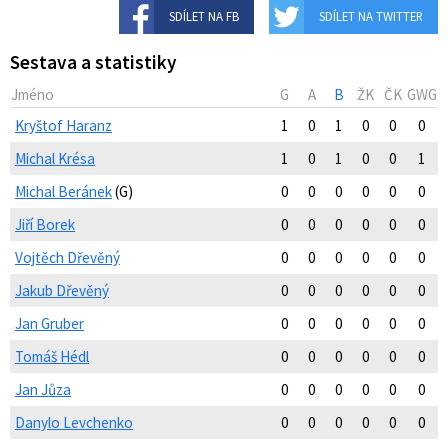
SDÍLET NA FB
SDÍLET NA TWITTER
Sestava a statistiky
Jméno
G
A
B
ŽK
ČK
GWG
Kryštof Haranz
1
0
1
0
0
0
Michal Krésa
1
0
1
0
0
1
Michal Beránek
(G)
0
0
0
0
0
0
Jiří Borek
0
0
0
0
0
0
Vojtěch Dřevěný
0
0
0
0
0
0
Jakub Dřevěný
0
0
0
0
0
0
Jan Gruber
0
0
0
0
0
0
Tomáš Hédl
0
0
0
0
0
0
Jan Jůza
0
0
0
0
0
0
Danylo Levchenko
0
0
0
0
0
0