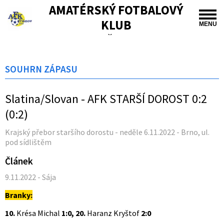
AMATÉRSKÝ FOTBALOVÝ
KLUB
MENU
TIŠNOV
SOUHRN ZÁPASU
Slatina/Slovan - AFK STARŠÍ DOROST 0:2
(0:2)
Krajský přebor staršího dorostu - neděle 6.11.2022 - Brno, ul.
pod sídlištěm
Článek
9.11.2022 - Sája
Branky:
10.
Krésa Michal
1:0, 20.
Haranz Kryštof
2:0