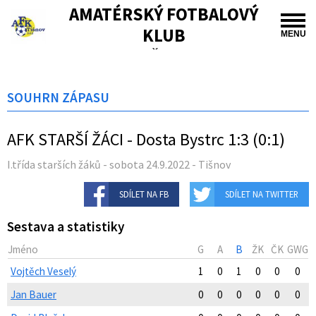
AMATÉRSKÝ FOTBALOVÝ
KLUB
MENU
TIŠNOV
SOUHRN ZÁPASU
AFK STARŠÍ ŽÁCI - Dosta Bystrc 1:3 (0:1)
I.třída starších žáků - sobota 24.9.2022 - Tišnov
SDÍLET NA FB
SDÍLET NA TWITTER
Sestava a statistiky
Jméno
G
A
B
ŽK
ČK
GWG
Vojtěch Veselý
1
0
1
0
0
0
Jan Bauer
0
0
0
0
0
0