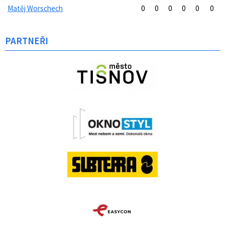
Matěj Worschech
0
0
0
0
0
0
PARTNEŘI