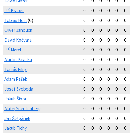
David Blažek
0
0
0
0
0
0
Jiří Brabec
0
0
0
0
0
0
Tobias Hort
(G)
0
0
0
0
0
0
Oliver Janouch
0
0
0
0
0
0
David Kočvara
0
0
0
0
0
0
Jiří Merel
0
0
0
0
0
0
Martin Pavelka
0
0
0
0
0
0
Tomáš Pilný
0
0
0
0
0
0
Adam Rašek
0
0
0
0
0
0
Josef Svoboda
0
0
0
0
0
0
Jakub Šibor
0
0
0
0
0
0
Matěj Šnepfenberg
0
0
0
0
0
0
Jan Štěpánek
0
0
0
0
0
0
Jakub Tichý
0
0
0
0
0
0