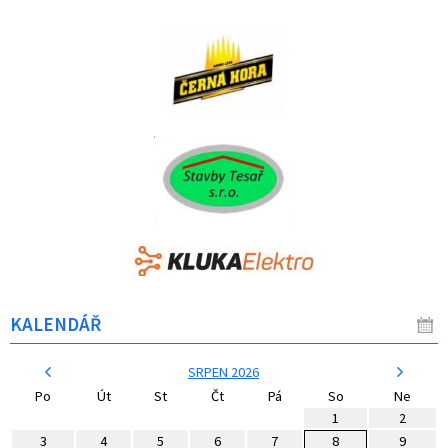
KALENDÁŘ
SRPEN 2026
Po
Út
St
Čt
Pá
So
Ne
1
2
3
4
5
6
7
8
9