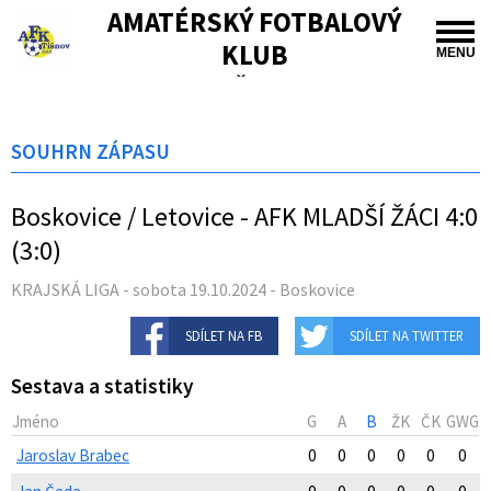
AMATÉRSKÝ FOTBALOVÝ
KLUB
MENU
TIŠNOV
SOUHRN ZÁPASU
Boskovice / Letovice - AFK MLADŠÍ ŽÁCI 4:0
(3:0)
KRAJSKÁ LIGA - sobota 19.10.2024 - Boskovice
SDÍLET NA FB
SDÍLET NA TWITTER
Sestava a statistiky
Jméno
G
A
B
ŽK
ČK
GWG
Jaroslav Brabec
0
0
0
0
0
0