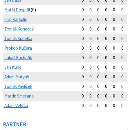
Jan Čada
0
0
0
0
0
0
Matěj Dospíšil
(G)
0
0
0
0
0
0
Filip Karkulín
0
0
0
0
0
0
Tomáš Konečný
0
0
0
0
0
0
Tomáš Kubelka
0
0
0
0
0
0
Prokop Kučera
0
0
0
0
0
0
Lukáš Kuchařík
0
0
0
0
0
0
Jan Kunc
0
0
0
0
0
0
Adam Matyáš
0
0
0
0
0
0
Tomáš Pavlíček
0
0
0
0
0
0
Martin Smetana
0
0
0
0
0
0
Adam Velička
0
0
0
0
0
0
PARTNEŘI